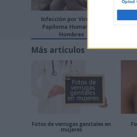
Opted 
Infección por Virus del
¿
Papiloma Humano en
Hombres
Más artículos
Fotos de verrugas genitales en
Fo
mujeres