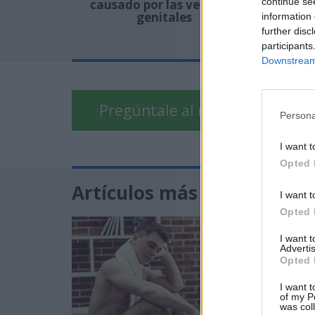
continue se
causado por las verrugas
genitales
information 
further disc
participants
Downstream 
Pregúntale al médico
Persona
I want t
Opted 
Artículos más leídos
I want t
Opted 
I want 
Advertis
Opted 
I want t
of my P
was col