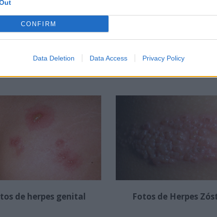
Out
CONFIRM
Qué es la Diabetes?
Ejemplos de lípido
Data Deletion
Data Access
Privacy Policy
tos de herpes genital
Fotos de Herpes Zós