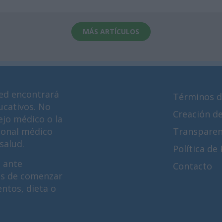
MÁS ARTÍCULOS
ed encontrará
Términos d
ucativos. No
Creación d
ejo médico o la
ional médico
Transparen
salud.
Política de
 ante
Contacto
es de comenzar
ntos, dieta o