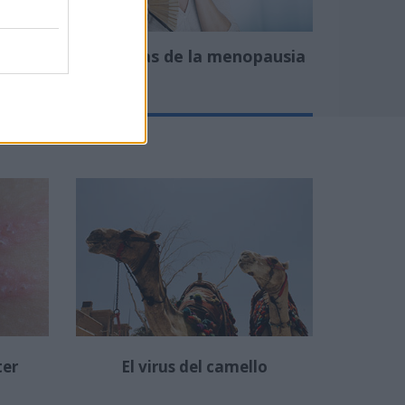
s
Síntomas de la menopausia
ter
El virus del camello