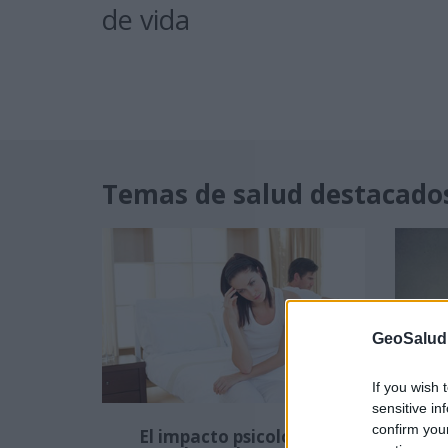
de vida
Temas de salud destacado
GeoSalud
If you wish 
sensitive in
confirm you
El impacto psicológico
Her