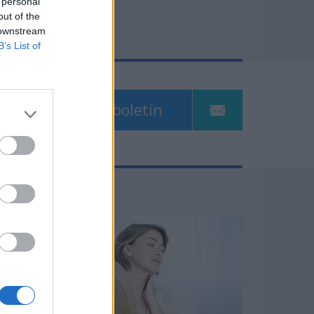
 personal
out of the
 downstream
B’s List of
Suscríbete al boletín