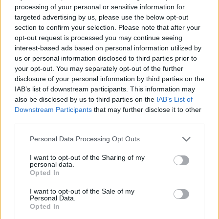
que empeora notablemente la gastritis.
processing of your personal or sensitive information for
targeted advertising by us, please use the below opt-out
Qué podemos comer para ayudarnos
section to confirm your selection. Please note that after your
a sanar los síntomas de la gastritis?
opt-out request is processed you may continue seeing
interest-based ads based on personal information utilized by
Es muy importante comer alimentos altos en fibra,
us or personal information disclosed to third parties prior to
harinas integrales, frutas y vegetales.
your opt-out. You may separately opt-out of the further
disclosure of your personal information by third parties on the
Grasas saludables como el aceite de oliva y carnes con
IAB’s list of downstream participants. This information may
poca grasa como el pollo o pescado.
also be disclosed by us to third parties on the
IAB’s List of
Anuncios
Downstream Participants
that may further disclose it to other
third parties.
Probióticos
Personal Data Processing Opt Outs
Los yogures frescos y el té kombucha son dos ejemplos
de alimentos probióticos, estos alimentos ayudan a
I want to opt-out of the Sharing of my
mantener sano el sistema digestivo. Consulte con su
personal data.
médico sobre cuales probióticos son los más
Opted In
adecuados para usted.
I want to opt-out of the Sale of my
Personal Data.
Brócoli y ajo
Opted In