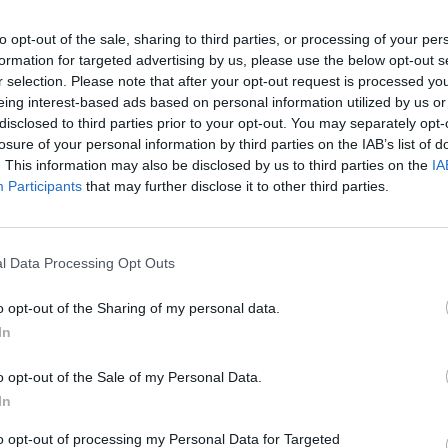
ión viral y desaparece por sí sola sin
to opt-out of the sale, sharing to third parties, or processing of your per
formation for targeted advertising by us, please use the below opt-out s
 causada por una infección bacteriana, se
r selection. Please note that after your opt-out request is processed y
eing interest-based ads based on personal information utilized by us or
disclosed to third parties prior to your opt-out. You may separately opt-
losure of your personal information by third parties on the IAB’s list of
. This information may also be disclosed by us to third parties on the
IA
usa la inflamación del nervio que conecta el
Participants
that may further disclose it to other third parties.
el laberinto en sí también puede estar
r una infección viral.
l Data Processing Opt Outs
Anuncios
o opt-out of the Sharing of my personal data.
uede causar otros síntomas, tales como
In
lestar) y náuseas (ganas de vomitar).
ma de audición.
o opt-out of the Sale of my Personal Data.
In
 días, pero puede tomar de tres a seis semanas
to opt-out of processing my Personal Data for Targeted