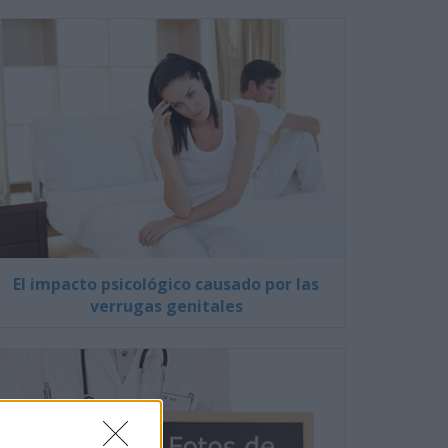
El impacto psicológico causado por las
verrugas genitales