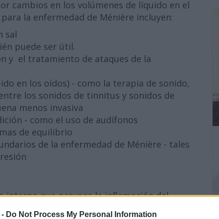
r cambios en los volúmenes de líquido en el
 para la enfermedad de Ménière incluyen:
n sal
ién puede ser útil.
n y el tratamiento de ataques de la
do en los oídos) - como la terapia de sonido,
entre los sonidos de tinnitus y sonidos de
suena menos invasiva
ición - como el uso de audífonos
mas de equilibrio
undarios de la enfermedad de Ménière - tales
presión
do interno que provoca la inflamación del
 -
Do Not Process My Personal Information