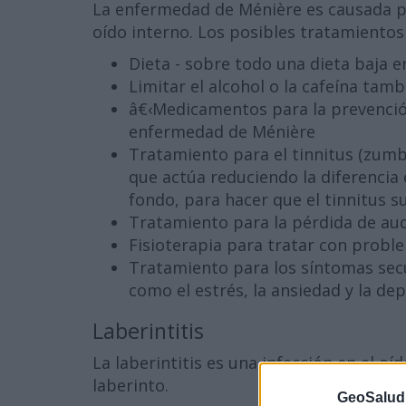
La enfermedad de Ménière es causada po
oído interno. Los posibles tratamientos
Dieta - sobre todo una dieta baja e
Limitar el alcohol o la cafeína tamb
â€‹Medicamentos para la prevenció
enfermedad de Ménière
Tratamiento para el tinnitus (zumbi
que actúa reduciendo la diferencia 
fondo, para hacer que el tinnitus 
Tratamiento para la pérdida de aud
Fisioterapia para tratar con proble
Tratamiento para los síntomas sec
como el estrés, la ansiedad y la de
Laberintitis
La laberintitis es una infección en el oí
laberinto.
GeoSalud