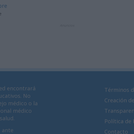
bre
e
Anuncios
ed encontrará
Términos d
ucativos. No
Creación d
ejo médico o la
ional médico
Transparen
salud.
Política de
 ante
Contacto