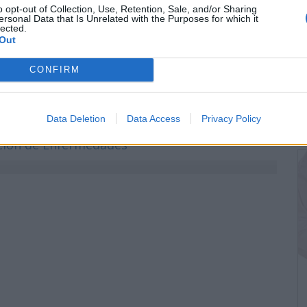
e infertilidad masculina, incluidos los
o opt-out of Collection, Use, Retention, Sale, and/or Sharing
ersonal Data that Is Unrelated with the Purposes for which it
 varicocele ( 6 %).
lected.
Out
CONFIRM
Data Deletion
Data Access
Privacy Policy
nción de Enfermedades