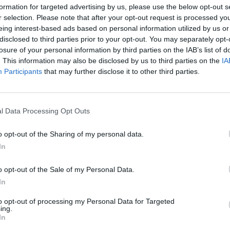
formation for targeted advertising by us, please use the below opt-out s
mbarazada o llevar un embarazo a término,
r selection. Please note that after your opt-out request is processed y
trastornos de la fecundidad
).
eing interest-based ads based on personal information utilized by us or
disclosed to third parties prior to your opt-out. You may separately opt-
losure of your personal information by third parties on the IAB’s list of
. This information may also be disclosed by us to third parties on the
IA
Participants
that may further disclose it to other third parties.
a exclusivo de las mujeres?
roblema de la mujer. Tanto los hombres como
.
l Data Processing Opt Outs
ad y buscar ayuda para lograr un embarazo, sin
onsiderada como sólo una condición de la
o opt-out of the Sharing of my personal data.
In
o opt-out of the Sale of my Personal Data.
ontrol y Prevención de las Enfermedades de los
In
 Encuesta Nacional de Crecimiento Familiar de
os los hombres con experiencia sexual menores
to opt-out of processing my Personal Data for Targeted
 especialista en fertilidad durante su vida -
ing.
In
es. De los hombres que buscaron ayuda, el 18%