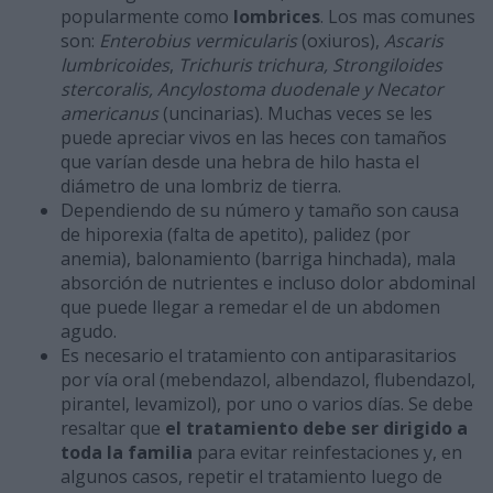
popularmente como
lombrices
. Los mas comunes
son:
Enterobius vermicularis
(oxiuros),
Ascaris
lumbricoides
,
Trichuris trichura, Strongiloides
stercoralis, Ancylostoma duodenale y Necator
americanus
(uncinarias). Muchas veces se les
puede apreciar vivos en las heces con tamaños
que varían desde una hebra de hilo hasta el
diámetro de una lombriz de tierra.
Dependiendo de su número y tamaño son causa
de hiporexia (falta de apetito), palidez (por
anemia), balonamiento (barriga hinchada), mala
absorción de nutrientes e incluso dolor abdominal
que puede llegar a remedar el de un abdomen
agudo.
Es necesario el tratamiento con antiparasitarios
por vía oral (mebendazol, albendazol, flubendazol,
pirantel, levamizol), por uno o varios días. Se debe
resaltar que
el tratamiento debe ser dirigido a
toda la familia
para evitar reinfestaciones y, en
algunos casos, repetir el tratamiento luego de