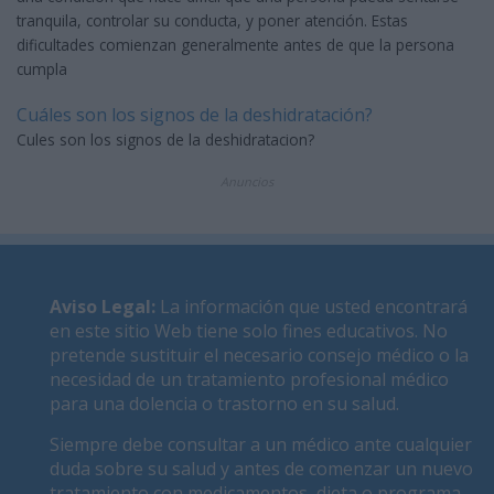
tranquila, controlar su conducta, y poner atención. Estas
dificultades comienzan generalmente antes de que la persona
cumpla
Cuáles son los signos de la deshidratación?
Cules son los signos de la deshidratacion?
Anuncios
Aviso Legal
:
La información que usted encontrará
en este sitio Web tiene solo fines educativos. No
pretende sustituir el necesario consejo médico o la
necesidad de un tratamiento profesional médico
para una dolencia o trastorno en su salud.
Siempre debe consultar a un médico ante cualquier
duda sobre su salud y antes de comenzar un nuevo
tratamiento con medicamentos, dieta o programa