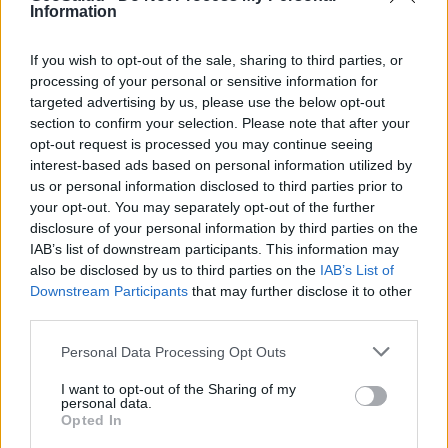
flubendazol, pirantel), por varios días. Aquí,
Information
también,
el tratamiento debe ser dirigido a
toda la familia
para evitar reinfestaciones y, en
If you wish to opt-out of the sale, sharing to third parties, or
algunos casos, repetir el tratamiento luego de
processing of your personal or sensitive information for
cierto tiempo.
targeted advertising by us, please use the below opt-out
Si desea leer mas sobre el tema de
section to confirm your selection. Please note that after your
Cuidado de niños visitar las siguientes
opt-out request is processed you may continue seeing
páginas:
interest-based ads based on personal information utilized by
us or personal information disclosed to third parties prior to
Indice
your opt-out. You may separately opt-out of the further
Problemas del Sueño
disclosure of your personal information by third parties on the
Convulsiones Febriles
IAB’s list of downstream participants. This information may
Abuso Sexual de Niños y Adolescentes
also be disclosed by us to third parties on the
IAB’s List of
Salpullido de Pañal
Downstream Participants
that may further disclose it to other
Cólicos
third parties.
Fiebre Reumática
Personal Data Processing Opt Outs
.
Autor: Dr. José A. Ponce Cevallos
I want to opt-out of the Sharing of my
personal data.
Actualizado: 3 de Septiembre, 2018
Opted In