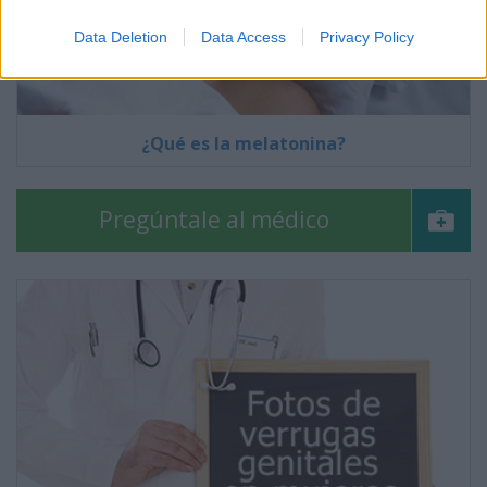
Data Deletion
Data Access
Privacy Policy
¿Qué es la melatonina?
Pregúntale al médico