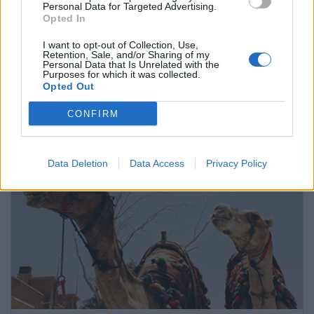
Personal Data for Targeted Advertising.
Opted In
Fotos de herpes genital
I want to opt-out of Collection, Use,
Retention, Sale, and/or Sharing of my
Personal Data that Is Unrelated with the
Pregúntale al médico
Purposes for which it was collected.
Opted Out
CONFIRM
Data Deletion
Data Access
Privacy Policy