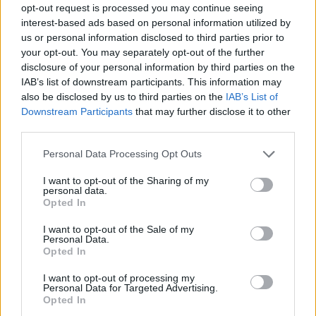
opt-out request is processed you may continue seeing
Autor:
Dr. Carlos Muñoz Retana
interest-based ads based on personal information utilized by
us or personal information disclosed to third parties prior to
your opt-out. You may separately opt-out of the further
â€‹Actualizado: 18 de Enero, 2022
disclosure of your personal information by third parties on the
IAB’s list of downstream participants. This information may
also be disclosed by us to third parties on the
IAB’s List of
Downstream Participants
that may further disclose it to other
third parties.
Personal Data Processing Opt Outs
I want to opt-out of the Sharing of my
personal data.
Opted In
I want to opt-out of the Sale of my
Personal Data.
Opted In
I want to opt-out of processing my
Personal Data for Targeted Advertising.
Opted In
Todo sobre los triglicéridos altos