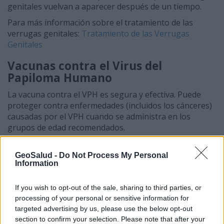
genitales vuelvan a aparecer después de un tiempo.
Para más información sobre el tratamiento de las
verrugas genitales:
Tratamiento de las Verrugas
Genitales
Vacunas contra el Virus del
Papiloma Humano
La vacuna contra el VPH es segura y efectiva. Puede
proteger contra enfermedades (incluidos los cánceres)
causadas por el VPH cuando se administra en los
grupos de edad recomendados.
Leer más sobre las vacunas para prevenir la infección
por virus de papiloma humano:
Vacunas contra el
GeoSalud -
Do Not Process My Personal
Information
Virus del Papiloma Humano
Artículos relacionados:
If you wish to opt-out of the sale, sharing to third parties, or
processing of your personal or sensitive information for
Qué son las verrugas genitales?
targeted advertising by us, please use the below opt-out
.
section to confirm your selection. Please note that after your