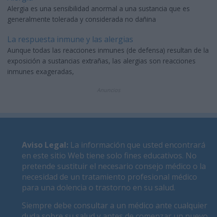
Alergia es una sensibilidad anormal a una sustancia que es
generalmente tolerada y considerada no dañina
La respuesta inmune y las alergias
Aunque todas las reacciones inmunes (de defensa) resultan de la
exposición a sustancias extrañas, las alergias son reacciones
inmunes exageradas,
Anuncios
Aviso Legal
:
La información que usted encontrará
en este sitio Web tiene solo fines educativos. No
pretende sustituir el necesario consejo médico o la
necesidad de un tratamiento profesional médico
para una dolencia o trastorno en su salud.
Siempre debe consultar a un médico ante cualquier
duda sobre su salud y antes de comenzar un nuevo