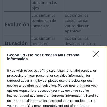
picazón en los
ojos.
Los síntomas
Los síntomas
comienzan de
suelen tardar
Evolución
inmediato.
varios días en
aparecer.
Los síntomas
Los síntomas
Duración
persisten
desaparecen a la
mientras esté
semana. .
cerca del
GeoSalud -
Do Not Process My Personal
Information
alérgeno.
If you wish to opt-out of the sale, sharing to third parties, or
Fuente
processing of your personal or sensitive information for
targeted advertising by us, please use the below opt-out
Las alergias y la fiebre del heno (alergia al polen)
section to confirm your selection. Please note that after your
Food and Drug Administration
opt-out request is processed you may continue seeing
interest-based ads based on personal information utilized by
El cambio climático y las alergias del exterior
us or personal information disclosed to third parties prior to
American Academy of Allergy, Asthma &
your opt-out. You may separately opt-out of the further