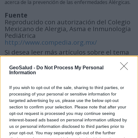
acerca de la prevención de las enfermedades Alérgicas.
Fuente
Reproducido con autorización del Colegio
Mexicano de Alergia, Asma e Inmunología
Pediátrica
http://www.compedia.org.mx/
Si desea leer más artículos sobre el tema
de las Alergias le recomendamos visitar
las siguientes direcciones:
GeoSalud -
Do Not Process My Personal
Information
ALERGIAS INDICE
Alergia
If you wish to opt-out of the sale, sharing to third parties, or
Diagnóstico de la Alergia
processing of your personal or sensitive information for
Reacción Alérgica
targeted advertising by us, please use the below opt-out
section to confirm your selection. Please note that after your
opt-out request is processed you may continue seeing
interest-based ads based on personal information utilized by
us or personal information disclosed to third parties prior to
your opt-out. You may separately opt-out of the further