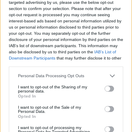
embarazadas o amamantando no deben aplicarse
targeted advertising by us, please use the below opt-out
esta vacuna.
section to confirm your selection. Please note that after your
opt-out request is processed you may continue seeing
Complicaciones del herpes zóster
interest-based ads based on personal information utilized by
us or personal information disclosed to third parties prior to
Neuralgia post-herpética
your opt-out. You may separately opt-out of the further
disclosure of your personal information by third parties on the
La neuralgia posherpética se define como el dolor que
IAB’s list of downstream participants. This information may
persiste por lo menos 90 días después de la aparición
also be disclosed by us to third parties on the
IAB’s List of
de la erupción aguda del herpes zoster.
Downstream Participants
that may further disclose it to other
third parties.
En este tipo de neuralgia existe un dolor severo que
afecta el nervio dañado por el virus de varicela-
Personal Data Processing Opt Outs
zoster y tiene una duración continua varios meses
después de que la erupción se ha ido.
I want to opt-out of the Sharing of my
personal data.
La frecuencia de la aparación de la neuralgia post-
Opted In
herpética es variable pero aproximadamente una
quinta parte de los pacientes con herpes zoster
I want to opt-out of the Sale of my
Personal Data.
reportan algún dolor a los 3 meses después del inicio
Opted In
de los síntomas, y el 15% reportan dolor a los 2 años.
I want to opt-out of processing my
Los factores de riesgo para la neuralgia posherpética
Personal Data for Targeted Advertising.