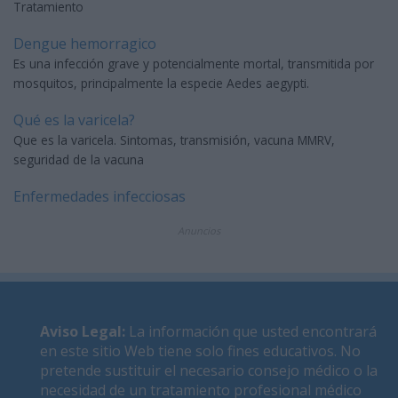
Tratamiento
Dengue hemorragico
Es una infección grave y potencialmente mortal, transmitida por
mosquitos, principalmente la especie Aedes aegypti.
Qué es la varicela?
Que es la varicela. Sintomas, transmisión, vacuna MMRV,
seguridad de la vacuna
Enfermedades infecciosas
Anuncios
Aviso Legal
:
La información que usted encontrará
en este sitio Web tiene solo fines educativos. No
pretende sustituir el necesario consejo médico o la
necesidad de un tratamiento profesional médico