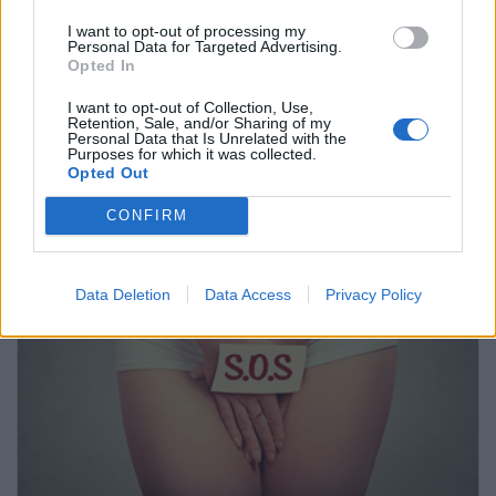
I want to opt-out of processing my
Personal Data for Targeted Advertising.
Fotos de herpes genital
Opted In
I want to opt-out of Collection, Use,
Retention, Sale, and/or Sharing of my
Pregúntale al médico
Personal Data that Is Unrelated with the
Purposes for which it was collected.
Opted Out
CONFIRM
Data Deletion
Data Access
Privacy Policy