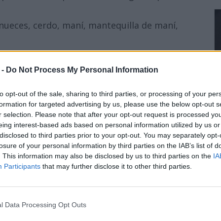
 nueces, cerdo, maní, mantequilla de maní,
Anuncios
cientes que sufren de migraña, por lo que
 -
Do Not Process My Personal Information
consumidos hasta que se hayan enfriado.
to opt-out of the sale, sharing to third parties, or processing of your per
r
formation for targeted advertising by us, please use the below opt-out s
r selection. Please note that after your opt-out request is processed y
, caramelos, jaleas, mieles, jarabes, postres
eing interest-based ads based on personal information utilized by us or
on la aparición de ataques de migraña.
disclosed to third parties prior to your opt-out. You may separately opt-
losure of your personal information by third parties on the IAB’s list of
es de ataques de migraña
. This information may also be disclosed by us to third parties on the
IA
Participants
that may further disclose it to other third parties.
raña frecuentemente reportados incluyen:
veza
l Data Processing Opt Outs