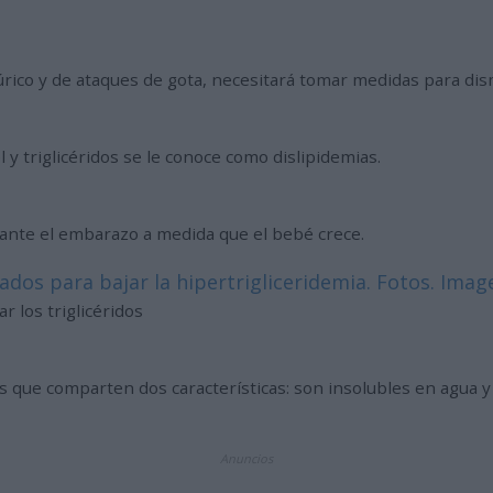
úrico y de ataques de gota, necesitará tomar medidas para dism
 y triglicéridos se le conoce como dislipidemias.
nte el embarazo a medida que el bebé crece.
ados para bajar la hipertrigliceridemia. Fotos. Ima
 los triglicéridos
as que comparten dos características: son insolubles en agua 
Anuncios