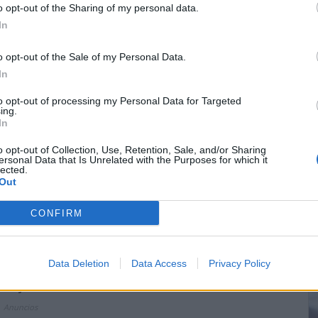
o opt-out of the Sharing of my personal data.
In
o monosódico, histamina y tiramina.
o opt-out of the Sale of my Personal Data.
 migraña debe de evitar los
In
to opt-out of processing my Personal Data for Targeted
ing.
In
o opt-out of Collection, Use, Retention, Sale, and/or Sharing
as saladas, aceitunas, chocolates, donas,
ersonal Data that Is Unrelated with the Purposes for which it
quilla de maní, brownies, alimentos que
lected.
Out
CONFIRM
Data Deletion
Data Access
Privacy Policy
or día), té (más de 2 por día), cerveza, vino
erry.
Anuncios