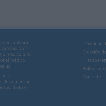
ed encontrará
Términos d
ucativos. No
Creación d
ejo médico o la
ional médico
Transparen
salud.
Política de
 ante
Contacto
es de comenzar
ntos, dieta o