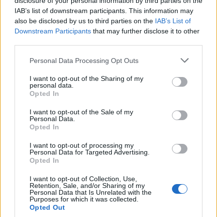
disclosure of your personal information by third parties on the
IAB’s list of downstream participants. This information may
also be disclosed by us to third parties on the
IAB’s List of
Downstream Participants
that may further disclose it to other
third parties.
Personal Data Processing Opt Outs
I want to opt-out of the Sharing of my
personal data.
Opted In
I want to opt-out of the Sale of my
¿Qué es la melatonina?
Personal Data.
Opted In
I want to opt-out of processing my
Pregúntale al médico
Personal Data for Targeted Advertising.
Opted In
I want to opt-out of Collection, Use,
Retention, Sale, and/or Sharing of my
Personal Data that Is Unrelated with the
Purposes for which it was collected.
Opted Out