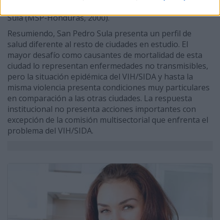
primer lugar como causa de mortalidad en San Pedro
Sula (MSP-Honduras, 2000).
Resumiendo, San Pedro Sula presenta un perfil de
salud diferente al resto de ciudades en estudio. El
mayor desafío como causantes de mortalidad de esta
ciudad lo representan enfermedades no transmisibles,
pero la situación epidémica del VIH/SIDA y hasta la
misma violencia presenta condiciones muy particulares
en comparación a las otras ciudades. La respuesta
institucional no presenta acciones importantes con
excepción de la comisión multisectorial que enfrenta el
problema del VIH/SIDA.