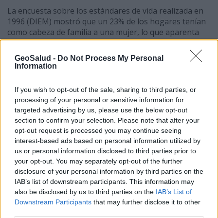
La encuesta sobre los estándares de vida realizada en
1996 (DIEM) mostró que un 23% de los hogares tenían
como cabeza de familia a una mujer, lo que aparenta
ser particularmente alto con relación a otros
indicadores socioeconómicos. La explicación que se
GeoSalud -
Do Not Process My Personal
brinda es por la emigración de madres solteras de
Information
otras ciudades vecinas a San Pedro Sula en busca de
empleo (DIEM, 1996).
If you wish to opt-out of the sale, sharing to third parties, or
processing of your personal or sensitive information for
5.3 El sector salud: Las respuestas institucionales
targeted advertising by us, please use the below opt-out
section to confirm your selection. Please note that after your
Un reporte de la Organización Panamericana de la
opt-out request is processed you may continue seeing
Salud del año 1998 indica que Honduras he estado
interest-based ads based on personal information utilized by
implementando un proceso de descentralización
us or personal information disclosed to third parties prior to
financiera, pero no se especifica si San Pedro Sula está
your opt-out. You may separately opt-out of the further
formando parte en tal proceso. Durante la recolección
disclosure of your personal information by third parties on the
de los datos para esta investigación no se pudo
IAB’s list of downstream participants. This information may
corroborar esta información, ni los reportes del
also be disclosed by us to third parties on the
IAB’s List of
Ministerio de Salud mencionaron nada al respecto. Se
Downstream Participants
that may further disclose it to other
podría deducir, que el proceso de descentralización en
third parties.