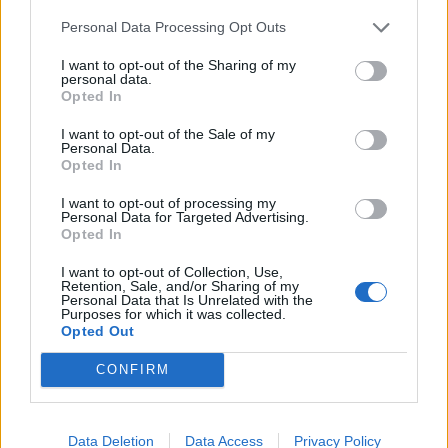
San Pedro Sula no ha llegado a alcanzar un perfil
público notorio.
Personal Data Processing Opt Outs
De cualquier manera, queda muy claro con estos datos
I want to opt-out of the Sharing of my
presentados, que se tienen dos prioridades en espera
personal data.
Opted In
de una respuesta institucional: la violencia como la
principal causa de mortalidad y la epidemia del
I want to opt-out of the Sale of my
VIH/SIDA. Durante este estudio, se observó que los
Personal Data.
mayores esfuerzos tenían como meta el control de la
Opted In
epidemia del VIH/SIDA, pero que debido a la dimensión
I want to opt-out of processing my
del problema, las acciones que se deben tomar,
Personal Data for Targeted Advertising.
sobrepasan la capacidad del sector salud, estando en
Opted In
efecto la coordinación de todas las acciones de control
I want to opt-out of Collection, Use,
del SIDA, a cargo de una comisión multisectorial
Retention, Sale, and/or Sharing of my
(oficinas de gobierno, organizaciones del sector público
Personal Data that Is Unrelated with the
Purposes for which it was collected.
y privado).
Opted Out
Con relación a la violencia, durante el estudio no fue
CONFIRM
posible identificar alguna acción relevante o esfuerzo
coordinado para enfrentarla. En un reporte oficial del
Ministerio de Salud es donde se empieza a reconocer la
dimensión del problema de la violencia que alcanza el
Data Deletion
Data Access
Privacy Policy