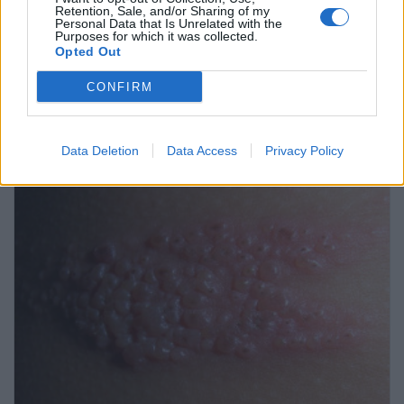
Retention, Sale, and/or Sharing of my
Personal Data that Is Unrelated with the
Fotos de herpes genital
Purposes for which it was collected.
Opted Out
CONFIRM
Pregúntale al médico
Data Deletion
Data Access
Privacy Policy