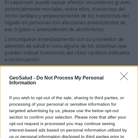
El saquinavir puede causar efectos secundarios graves,
potencialmente mortales, entre ellos, trastornos del
ritmo cardíaco y empeoramiento de los trastornos del
hígado en personas con afecciones preexistentes de
ese órgano o antecedentes de alcoholismo.
Comuníquese inmediatamente con su proveedor de
atención de salud si nota alguno de los síntomas que
pueden indicar trastornos del ritmo cardíaco indicados
a continuación:
Mareo.
Aturdimiento.
GeoSalud -
Do Not Process My Personal
Desmayo.
Information
Sensación de anomalía de los latidos del corazón.
If you wish to opt-out of the sale, sharing to third parties, or
processing of your personal or sensitive information for
Comuníquese inmediatamente con su proveedor de
targeted advertising by us, please use the below opt-out
atención de salud si nota alguno de los síntomas que
section to confirm your selection. Please note that after your
pueden indicar trastornos del hígado indicados a
opt-out request is processed you may continue seeing
continuación:
interest-based ads based on personal information utilized by
Anuncios
us or personal information disclosed to third parties prior to