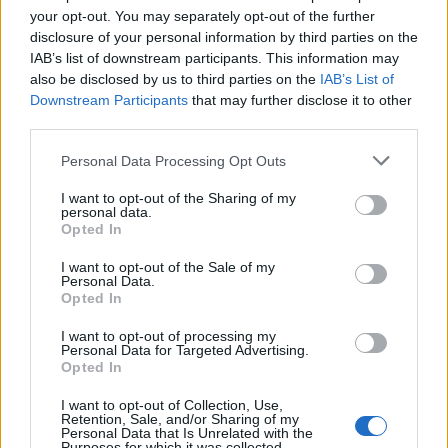
your opt-out. You may separately opt-out of the further
Inapetencia.
disclosure of your personal information by third parties on the
Amarillamiento de la piel o de la esclerótica (la
IAB’s list of downstream participants. This information may
parte blanca) de los ojos (ictericia).
also be disclosed by us to third parties on the
IAB’s List of
Orina de color oscuro.
Downstream Participants
that may further disclose it to other
Heces de color claro.
third parties.
Picazón de la piel.
Dolor en la región del estómago (dolor
Personal Data Processing Opt Outs
abdominal).
Tomar saquinavir con ciertos medicamentos
I want to opt-out of the Sharing of my
personal data.
puede causar efectos secundarios graves y
Opted In
potencialmente mortales.
I want to opt-out of the Sale of my
Mientras tome saquinavir, es importante acudir a todas
Personal Data.
las citas con su proveedor de atención de salud.
Opted In
I want to opt-out of processing my
Personal Data for Targeted Advertising.
Opted In
Cómo se debe guardar este
medicamento?
I want to opt-out of Collection, Use,
Retention, Sale, and/or Sharing of my
Personal Data that Is Unrelated with the
Purposes for which it was collected.