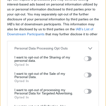
interest-based ads based on personal information utilized by
1
|
2
|
3
|
4
<< Anterior
us or personal information disclosed to third parties prior to
your opt-out. You may separately opt-out of the further
Artículos relacionados:
disclosure of your personal information by third parties on the
IAB’s list of downstream participants. This information may
Generalidades del VIH/SIDA
also be disclosed by us to third parties on the
IAB’s List of
Diagnóstico de la Infección por VIH
Downstream Participants
that may further disclose it to other
third parties.
Transmisión de la Infección por el VIH
Tratamiento del VIH/SIDA
Personal Data Processing Opt Outs
Infecciones Oportunistas en el Paciente con
I want to opt-out of the Sharing of my
VIH/SIDA
personal data.
Opted In
Indice General de VIH/SIDA
I want to opt-out of the Sale of my
Personal Data.
Aviso
Opted In
La información que usted encontrará en este artículo
I want to opt-out of processing my
no pretende substituir el necesario consejo médico o la
Personal Data for Targeted Advertising.
Opted In
necesidad de un tratamiento profesional médico para
una dolencia o transtorno en su salud.