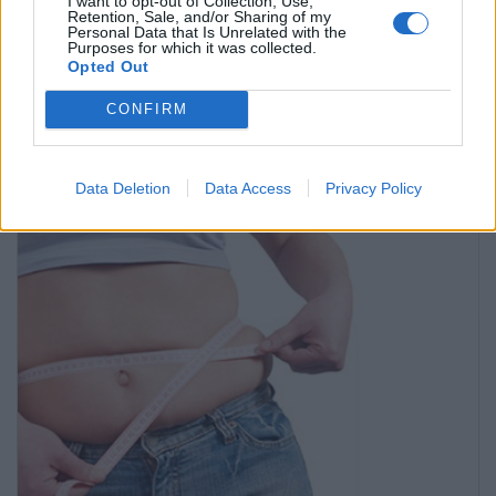
I want to opt-out of Collection, Use,
Retention, Sale, and/or Sharing of my
Anuncios
Personal Data that Is Unrelated with the
Siempre debe consultar a un médico ante cualquier
Purposes for which it was collected.
Opted Out
duda sobre su salud y antes de comenzar un nuevo
tratamiento con medicamentos, dieta o programa de
CONFIRM
ejercicio físico
Data Deletion
Data Access
Privacy Policy