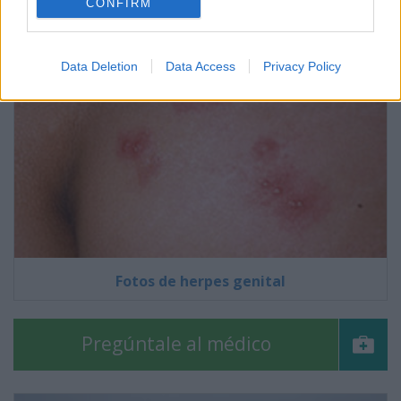
CONFIRM
Data Deletion
Data Access
Privacy Policy
Fotos de herpes genital
Pregúntale al médico