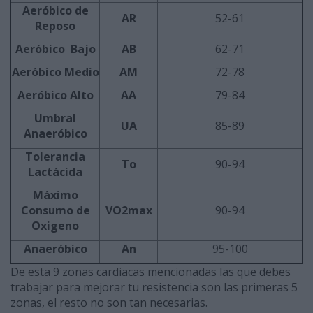
Aeróbico de
AR
52-61
Reposo
Aeróbico Bajo
AB
62-71
Aeróbico Medio
AM
72-78
Aeróbico Alto
AA
79-84
Umbral
UA
85-89
Anaeróbico
Tolerancia
To
90-94
Lactácida
Máximo
Consumo de
VO2max
90-94
Oxigeno
Anaeróbico
An
95-100
De esta 9 zonas cardiacas mencionadas las que debes
trabajar para mejorar tu resistencia son las primeras 5
zonas, el resto no son tan necesarias.