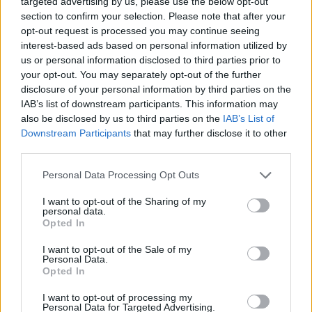
targeted advertising by us, please use the below opt-out
Sí. Si sigue teniendo períodos, usted puede
section to confirm your selection. Please note that after your
embarazarse.
opt-out request is processed you may continue seeing
interest-based ads based on personal information utilized by
Hable con su médico sobre sus opciones de control
us or personal information disclosed to third parties prior to
natal.
your opt-out. You may separately opt-out of the further
No olvide que los métodos anticonceptivos como las
disclosure of your personal information by third parties on the
píldoras anticonceptivas, inyecciones, implantes o
IAB’s list of downstream participants. This information may
also be disclosed by us to third parties on the
IAB’s List of
diafragmas no le protegen contra las ETS o el VIH.
Downstream Participants
that may further disclose it to other
Si usa alguno de estos métodos, asegúrese también de
third parties.
usar un condón de látex o barrera dental (para el sexo
oral) correctamente cada vez que tenga relaciones
Personal Data Processing Opt Outs
sexuales.
I want to opt-out of the Sharing of my
Tenga en cuenta que los condones no proporcionan
personal data.
Opted In
una protección total contra las ETS y el VIH; la única
protección segura es la abstinencia (no tener
I want to opt-out of the Sale of my
relaciones sexuales de ningún tipo.)
Personal Data.
Opted In
Pero el uso adecuado y consistente de los condones de
látex y otros métodos de barrera pueden ayudar a
I want to opt-out of processing my
Personal Data for Targeted Advertising.
protegerse de las ETS.