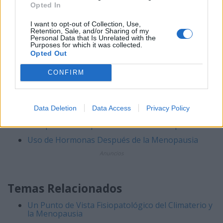
Opted In
Artículos relacionados
I want to opt-out of Collection, Use,
Retention, Sale, and/or Sharing of my
Menstruación y el Ciclo Menstrual
Personal Data that Is Unrelated with the
Purposes for which it was collected.
La Menopausia, Generalidades
Opted Out
Menopausia, Síntomas Principales
CONFIRM
Osteoporosis
Perimenopausia. Preguntas Frecuentes
Data Deletion
Data Access
Privacy Policy
La Menopausia y las Hormonas
Terapia de Reemplazo Hormonal Menopáusica
Uso de Hormonas Después de la Menopausia
Anuncios
Temas Relacionados
Un Punto de Vista Fisiopatológico del Climaterio y
la Menopausia