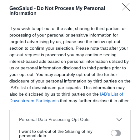
Prevenga las lesiones músculo esqueléticas.
GeoSalud -
Do Not Process My Personal
Information
Mueva las cosas pesadas con la ayuda de una o más
personas. No levante nada que pese más de 50 libras
If you wish to opt-out of the sale, sharing to third parties, or
(por persona).
processing of your personal or sensitive information for
Mantenga la calma.
targeted advertising by us, please use the below opt-out
section to confirm your selection. Please note that after your
Cuando haga calor, permanezca en lugares con aire
opt-out request is processed you may continue seeing
acondicionado; tome periodos de descanso en zonas
interest-based ads based on personal information utilized by
con sombra o en cuartos fríos; tome agua y líquidos sin
us or personal information disclosed to third parties prior to
alcohol frecuentemente; use ropa ligera, amplia y de
your opt-out. You may separately opt-out of the further
colores claros; y haga las labores al aire libre durante
disclosure of your personal information by third parties on the
las horas más frescas.
IAB’s list of downstream participants. This information may
also be disclosed by us to third parties on the
IAB’s List of
Atienda sus lesiones.
Downstream Participants
that may further disclose it to other
Lave todas las heridas y cortadas con agua limpia y
third parties.
jabón. Úntese un antibiótico para la piel.
Personal Data Processing Opt Outs
Comuníquese con un médico para que le diga si su
lesión requiere tratamiento adicional (como una vacuna
I want to opt-out of the Sharing of my
personal data.
contra el tétanos).