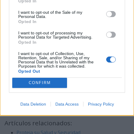
Opted In
Si una herida presenta enrojecimiento, inflamación o
I want to opt-out of the Sale of my
supuración, busque atención médica de inmediato.
Personal Data.
Opted In
Lávese las manos.
Use agua y jabón para lavarse las manos.
I want to opt-out of processing my
Personal Data for Targeted Advertising.
Si no hay agua, puede usar productos a base de alcohol
Opted In
hechos para lavarse las manos.
I want to opt-out of Collection, Use,
Use ropa protectora para las labores de limpieza.
Retention, Sale, and/or Sharing of my
Personal Data that Is Unrelated with the
Purposes for which it was collected.
Use cascos, gafas protectoras, guantes resistentes y
Opted Out
botas impermeables con punta y suela de acero (no
solo el enfranque de acero).
CONFIRM
Use tapones para el oído o audífonos de protección
para limitar el riesgo de lesiones al oído si hay ruido
causado por maquinaria.
Data Deletion
Data Access
Privacy Policy
Artículos relacionados:
Proteja su Salud y Seguridad