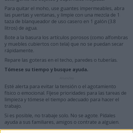
Para quitar el moho, use guantes impermeables, abra
las puertas y ventanas, y limpie con una mezcla de 1
taza de blanqueador de uso casero en 1 galón (3.8
litros) de agua.
Bote a la basura los artículos porosos (como alfombras
y muebles cubiertos con tela) que no se puedan secar
rápidamente.
Repare las goteras en el techo, paredes o tuberías.
Tómese su tiempo y busque ayuda.
Anuncios
Esté alerta para evitar la tensión o el agotamiento
físico o emocional. Fíjese prioridades para las tareas de
limpieza y tómese el tiempo adecuado para hacer el
trabajo.
Si es posible, no trabaje solo. No se agote. Pídales
ayuda a sus familiares, amigos o contrate a alguien.
Si es necesario, solicite ayuda profesional.