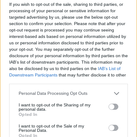
Síntomas del Embarazo
If you wish to opt-out of the sale, sharing to third parties, or
processing of your personal or sensitive information for
Pruebas de Embarazo
targeted advertising by us, please use the below opt-out
Pruebas de Laboratorio para Detección de
section to confirm your selection. Please note that after your
Embarazo
opt-out request is processed you may continue seeing
interest-based ads based on personal information utilized by
Cuidado de la Salud Durante el Embarazo
us or personal information disclosed to third parties prior to
Etapas del Embarazo
your opt-out. You may separately opt-out of the further
Cómo Saber Cuando Está Próxima a Dar a Luz
disclosure of your personal information by third parties on the
IAB’s list of downstream participants. This information may
Aprenda las Señales del Parto Prematuro
also be disclosed by us to third parties on the
IAB’s List of
Parto y Nacimiento
Downstream Participants
that may further disclose it to other
third parties.
Inducción del Parto
Cesárea
Personal Data Processing Opt Outs
Embarazo y los Medicamentos
I want to opt-out of the Sharing of my
personal data.
Opted In
I want to opt-out of the Sale of my
Personal Data.
Opted In