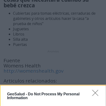
bebé crezca
Cubiertas para tomas eléctricas, cerraduras de
gabinetes y otros artículos hacer la casa “a
prueba de niños”
Juguetes
Libros
Silla alta
Puertas
Anuncios
Fuente
Womens Health
http://womenshealth.gov
Articulos relacionados:
Embarazo Indice General
GeoSalud -
Do Not Process My Personal
Salud antes de la Concepción
Information
Preparación para el Embarazo