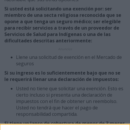
Si usted está solicitando una exención por: ser
miembro de una secta religiosa reconocida que se
opone a que tenga un seguro médico; ser elegible
para recibir servicios a través de un proveedor de
Servicios de Salud para Indígenas o una de las
dificultades descritas anteriormente:
Anuncios
Llene una solicitud de exención en el Mercado de
seguros
Si su ingreso es lo suficientemente bajo que no se
le requerirá llenar una declaración de impuestos:
Usted no tiene que solicitar una exención. Esto es
cierto incluso si presenta una declaración de
impuestos con el fin de obtener un reembolso.
Usted no tendrá que hacer el pago de
responsabilidad compartida.
Si tiene un lapso de cobertura de menos de 3 meses
o no está legalmente presente en los Estados