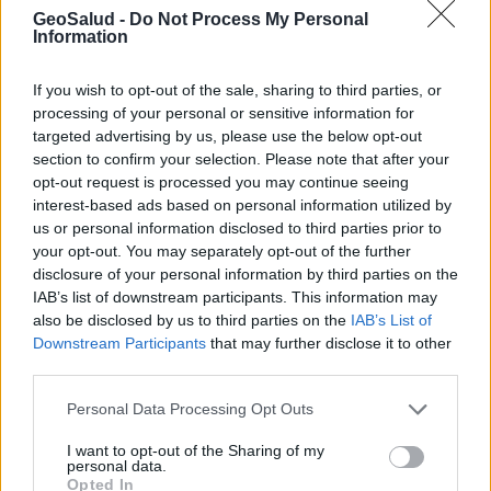
GeoSalud -
Do Not Process My Personal
Unidos:
Information
Usted no tiene que solicitar una exención. Esto se
manejará cuando presente su declaración de
If you wish to opt-out of the sale, sharing to third parties, or
impuestos.
processing of your personal or sensitive information for
targeted advertising by us, please use the below opt-out
section to confirm your selection. Please note that after your
opt-out request is processed you may continue seeing
Para mayor información visite
interest-based ads based on personal information utilized by
CuidadodeSalud.gov
us or personal information disclosed to third parties prior to
your opt-out. You may separately opt-out of the further
disclosure of your personal information by third parties on the
Fuente
IAB’s list of downstream participants. This information may
Cómo puedo obtener una exención de la
also be disclosed by us to third parties on the
IAB’s List of
multa por no tener cobertura médica?
Downstream Participants
that may further disclose it to other
CuidadodeSalud.gov
third parties.
GeoSalud, 26 de setiembre del 2013
Personal Data Processing Opt Outs
I want to opt-out of the Sharing of my
personal data.
Opted In