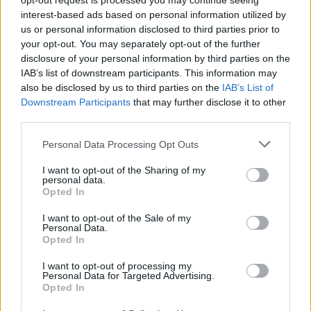
opt-out request is processed you may continue seeing
interest-based ads based on personal information utilized by
Se pueden ordenar varias pruebas para diagnosticar
us or personal information disclosed to third parties prior to
epilepsia y determinar la causa de las convulsiones.
your opt-out. You may separately opt-out of the further
Exámen neurológico: se verifica el
disclosure of your personal information by third parties on the
comportamiento, habilidades motoras, la función
IAB’s list of downstream participants. This information may
mental y otras áreas para diagnosticar la
also be disclosed by us to third parties on the
IAB’s List of
condición y determinar el tipo de epilepsia.
Downstream Participants
that may further disclose it to other
third parties.
Exámenes de sangre: se toma una muestra de
sangre para verificar si hay signos de infecciones,
Personal Data Processing Opt Outs
trastornos genéticos u otras condiciones que
pueden asociarse con convulsiones.
I want to opt-out of the Sharing of my
personal data.
Se sugieren pruebas para detectar anormalidades
Opted In
del cerebro como: tratamiento médicos
I want to opt-out of the Sale of my
comenzando generalmente con tratamiento con
Personal Data.
medicación. Si los medicamentos no tratan la
Opted In
condición, los médicos podrán proponer cirugía u
I want to opt-out of processing my
otro tipo de tratamiento.
Personal Data for Targeted Advertising.
Opted In