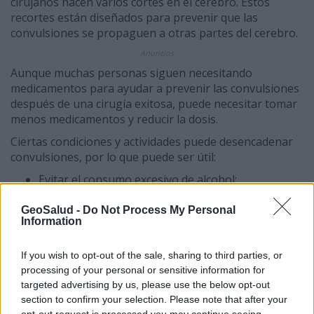
cirujanos hacen varios cortes en el cerebro. Estos
recortes están diseñados para prevenir que las
convulsiones se propaguen a otras partes del cerebro.
Anuncios
Aunque muchas personas siguen necesitando
medicamentos para ayudar a prevenir las convulsiones
después de una cirugía exitosa, puede necesitar tomar
menos medicamentos y reducir la dosis.
Ciertas condiciones y actividades puede desencadenar
convulsiones, por lo que puede ser útil:
Evitar el consumo excesivo de alcohol;
Evitar el uso de nicotina;
Dormir suficiente;
GeoSalud -
Do Not Process My Personal
Information
Reducir el estres;
Mantener un registro de las convulsions.
If you wish to opt-out of the sale, sharing to third parties, or
Diagnóstico de la epilepsia
processing of your personal or sensitive information for
targeted advertising by us, please use the below opt-out
Para diagnosticar la condición el médico revisará los
section to confirm your selection. Please note that after your
síntomas y antecedentes medicos del paciente.