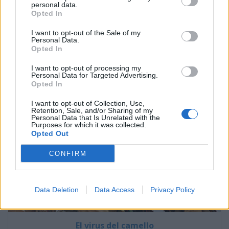
genitales
personal data.
Opted In
I want to opt-out of the Sale of my
Pregúntale al médico
Personal Data.
Opted In
I want to opt-out of processing my
Personal Data for Targeted Advertising.
Opted In
I want to opt-out of Collection, Use,
Retention, Sale, and/or Sharing of my
Personal Data that Is Unrelated with the
Purposes for which it was collected.
Opted Out
CONFIRM
Data Deletion
Data Access
Privacy Policy
El virus del camello