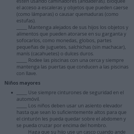
estén usando caminadores (andaderas). Bloquee
el acceso a escaleras y objetos que pueden caerse
(como lámparas) o causar quemaduras (como
estufas).
_____ Mantenga alejados de sus hijos los objetos y
alimentos que pueden atorarse en su garganta y
sofocarlos, como monedas, globos, partes
pequeñas de juguetes, salchichas (sin machacar),
manís (cacahuetes) o dulces duros.
_____ Rodee las piscinas con una cerca y siempre
mantenga las puertas que conducen a las piscinas
con llave.
Niños mayores
_____ Use siempre cinturones de seguridad en el
automóvil.
_____ Los niños deben usar un asiento elevador
hasta que sean lo suficientemente altos para que
el cinturón les pueda quedar sobre el abdomen y
se pueda cruzar por encima del hombro.
_____ Haga que su hijo use un casco cuando ande