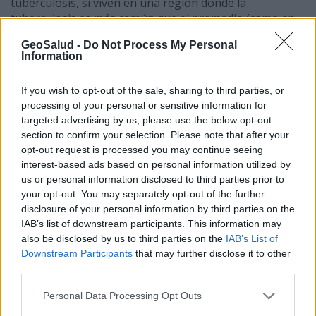
tuberculosis, si viven en una región donde la
tuberculosis es más común que el promedio (como en
una reserva de indígenas estadounidenses, un refugio
GeoSalud -
Do Not Process My Personal
para personas sin hogar o una institución), o han
Information
inmigrado recientemente de Centroamérica,
Sudamérica, o el Caribe.
If you wish to opt-out of the sale, sharing to third parties, or
Regrese al índice
processing of your personal or sensitive information for
targeted advertising by us, please use the below opt-out
Desarrollo
section to confirm your selection. Please note that after your
opt-out request is processed you may continue seeing
Los niños crecen y se desarrollan a ritmos diferentes.
interest-based ads based on personal information utilized by
Este cuadro indica las edades en que la mayoría de los
us or personal information disclosed to third parties prior to
niños pequeños desarrollan ciertas habilidades.
your opt-out. You may separately opt-out of the further
Seleccione para tener acceso al
registro de crecimiento
disclosure of your personal information by third parties on the
para mantenerse informado del crecimiento de su hijo.
IAB’s list of downstream participants. This information may
also be disclosed by us to third parties on the
IAB’s List of
Seleccione para tener acceso a las tablas de crecimiento
Downstream Participants
that may further disclose it to other
promedio:
third parties.
Tabla de crecimiento de niños, desde el
nacimiento hasta los 3 años
(Image, 18 KB).
Personal Data Processing Opt Outs
Tabla de crecimiento de niños, 3-18 años
(Image,