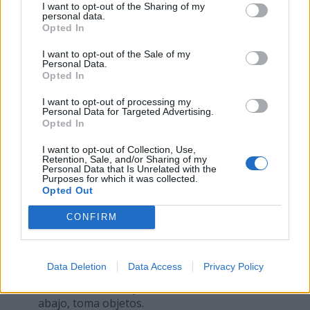
I want to opt-out of the Sharing of my
21 KB).
personal data.
Tabla de crecimiento de niñas, desde el
Opted In
nacimiento hasta los 3 años
(Image, 23 KB).
Tabla de crecimiento de niñas, 3-18 años
(Image,
I want to opt-out of the Sale of my
Personal Data.
26 KB).
Opted In
Es normal que un niño haga algunas de estas cosas
I want to opt-out of processing my
después de la edad indicada aquí. Sin embargo, si sus
Personal Data for Targeted Advertising.
hijos no hacen muchas de estas actividades cuando
Opted In
tengan la edad indicada, o si usted tiene preguntas
I want to opt-out of Collection, Use,
acerca del desarrollo de sus hijos, hable con su médico.
Retention, Sale, and/or Sharing of my
Personal Data that Is Unrelated with the
2 Meses
Purposes for which it was collected.
Opted Out
Sonríe, hace ruidos.
Mira a las personas, sigue con la mirada.
CONFIRM
4 Meses
Data Deletion
Data Access
Privacy Policy
Hace ruído al reír.
Levanta la cabeza y el torso cuando está boca
abajo, toma objetos.