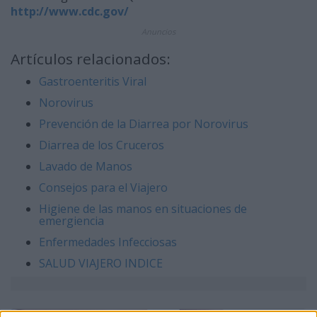
http://www.cdc.gov/
Anuncios
Artículos relacionados:
Gastroenteritis Viral
Norovirus
Prevención de la Diarrea por Norovirus
Diarrea de los Cruceros
Lavado de Manos
Consejos para el Viajero
Higiene de las manos en situaciones de
emergiencia
Enfermedades Infecciosas
SALUD VIAJERO INDICE