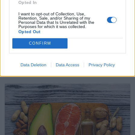
de infoSIDA y de los resúmenes de los estudios de
Opted In
ClinicalTrials.gov.
I want to opt-out of Collection, Use,
El resumen precedente en su versión simple se
Retention, Sale, and/or Sharing of my
basa en el resumen correspondiente en inglés
Personal Data that Is Unrelated with the
Purposes for which it was collected.
para los pacientes.
Opted Out
.
CONFIRM
Autor:
Dr. Carlos Muñoz Retana
​Actualizado: 5 de Febrero, 2019
Data Deletion
Data Access
Privacy Policy