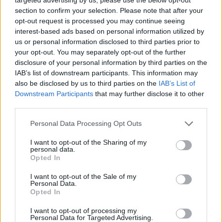
fuera del alcance de los niños.
section to confirm your selection. Please note that after your
opt-out request is processed you may continue seeing
interest-based ads based on personal information utilized by
Dónde puedo encontrar más
us or personal information disclosed to third parties prior to
información sobre este
your opt-out. You may separately opt-out of the further
medicamento?
disclosure of your personal information by third parties on the
IAB’s list of downstream participants. This information may
Se puede encontrar más información sobre el
also be disclosed by us to third parties on the
IAB’s List of
sulfametoxazol/trimetoprima en:
Downstream Participants
that may further disclose it to other
Anuncios
third parties.
Las recomendaciones sobre las formas de empleo
Personal Data Processing Opt Outs
del sulfametoxazol/trimetoprima relacionadas con
la infección por el VIH, contenidas en las Guías
I want to opt-out of the Sharing of my
clínicas para la prevención y el tratamiento de las
personal data.
Opted In
infecciones oportunistas en adultos y
adolescentes con el VIH (disponibles solamente en
I want to opt-out of the Sale of my
inglés) preparadas por el HHS, los CDC y la IDSA-
Personal Data.
HIVMA.
Opted In
Los estudios de investigación relacionados con el
I want to opt-out of processing my
sulfametoxazol/trimetoprima, de la base de datos
Personal Data for Targeted Advertising.