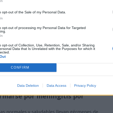
In
cuidado del resto de los miembros del hogar.
o opt-out of the Sale of my Personal Data.
tis por meningococo
In
r eficazmente con antibióticos. Es importante
to opt-out of processing my Personal Data for Targeted
 como sea posible. El tratamiento antibiótico
ing.
In
a meningitis bacteriana debe reducir el riesgo
5%; aunque el riesgo sigue siendo más alta
o opt-out of Collection, Use, Retention, Sale, and/or Sharing
ersonal Data that Is Unrelated with the Purposes for which it
.
lected.
Out
oco deberán ser hospitalizadas, casi siempre
as con antibióticos intravenosos y otros
CONFIRM
u estado de salud.
Anuncios
Data Deletion
Data Access
Privacy Policy
Anuncios
ermarse por meningitis por
s normales y saludables llevan gérmenes de