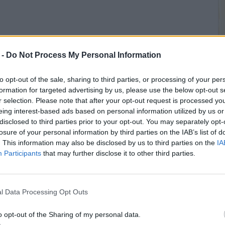
eden buscar una fontanela abultada (punto
flejos anormales, que también pueden ser
 -
Do Not Process My Personal Information
to opt-out of the sale, sharing to third parties, or processing of your per
.3 °C) o más a quien no se le despierta
formation for targeted advertising by us, please use the below opt-out s
dico.
r selection. Please note that after your opt-out request is processed y
eing interest-based ads based on personal information utilized by us or
ambién encontrarse confusas o muy mareadas;
disclosed to third parties prior to your opt-out. You may separately opt-
 no se les puede despertar. El obtener consejo
losure of your personal information by third parties on the IAB’s list of
ene fiebre, cuello rígido y dolor de cabeza,
. This information may also be disclosed by us to third parties on the
IA
a meningitis en la comunidad, puede salvar la
Participants
that may further disclose it to other third parties.
si alguien en mi hogar tiene
l Data Processing Opt Outs
o opt-out of the Sharing of my personal data.
inmediato para la persona enferma. Recuerde