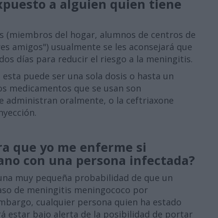
xpuesto a alguien quien tiene
os (miembros del hogar, alumnos de centros de
res amigos") usualmente se les aconsejará que
os días para reducir el riesgo a la meningitis.
 esta puede ser una sola dosis o hasta un
os medicamentos que se usan son
se administran oralmente, o la ceftriaxone
nyección.
a que yo me enferme si
cano con una persona infectada?
te una muy pequeña probabilidad de que un
caso de meningitis meningococo por
mbargo, cualquier persona quien ha estado
 estar bajo alerta de la posibilidad de portar