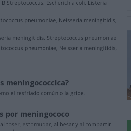
occus, Escherichia coli, Listeria
 pneumoniae, Neisseria meningitidis,
eria meningitidis, Streptococcus pneumoniae
pneumoniae, Neisseria meningitidis,
is meningococcica?
omo el resfriado común o la gripe.
is por meningococo
l toser, estornudar, al besar y al compartir