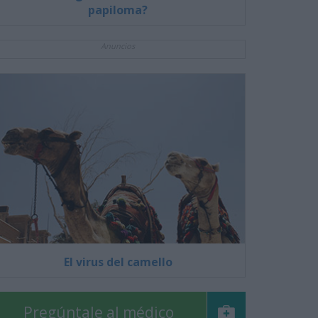
papiloma?
Anuncios
El virus del camello
Pregúntale al médico