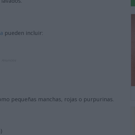
 lavados.
na
pueden incluir:
Anuncios
como pequeñas manchas, rojas o purpurinas.
)