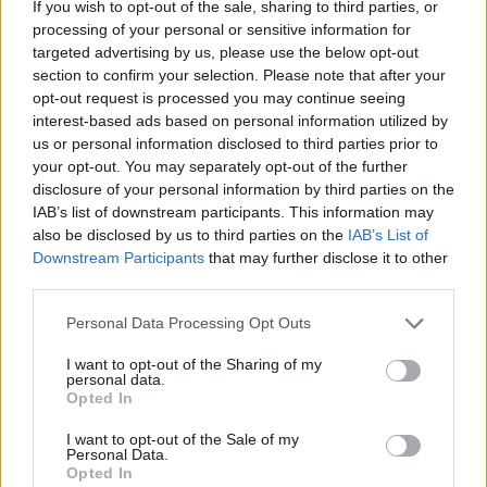
If you wish to opt-out of the sale, sharing to third parties, or
Debido a que la mayoría de los casos son causadas por
processing of your personal or sensitive information for
virus que pasan por la excreta, la persona
targeted advertising by us, please use the below opt-out
diagnosticada con meningitis viral debe asegurarse de
section to confirm your selection. Please note that after your
lavarse las manos después de usar el sanitario.
opt-out request is processed you may continue seeing
Siempre lávese las manos después de cambiar pañales.
interest-based ads based on personal information utilized by
us or personal information disclosed to third parties prior to
Artículos
your opt-out. You may separately opt-out of the further
relacionados:
disclosure of your personal information by third parties on the
IAB’s list of downstream participants. This information may
Meningitis Viral
also be disclosed by us to third parties on the
IAB’s List of
Meningitis
Downstream Participants
that may further disclose it to other
Meningocóccica
third parties.
Vacunas Conjugadas
Personal Data Processing Opt Outs
contra el Meningococo
B
I want to opt-out of the Sharing of my
Meningococcal
personal data.
Disease
Opted In
Meningococcal Vaccines
I want to opt-out of the Sale of my
Personal Data.
Meningococcal Vaccines, What you need to
Opted In
know?