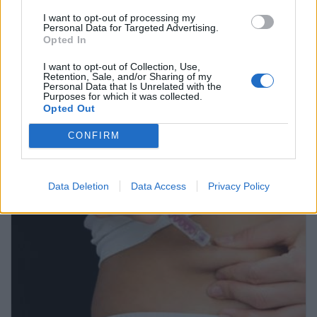
.
I want to opt-out of processing my
Personal Data for Targeted Advertising.
Autor:
Dr. Carlos Muñoz Retana
Opted In
I want to opt-out of Collection, Use,
Retention, Sale, and/or Sharing of my
â€‹Actualizado: 24 de Agosto, 2018
Personal Data that Is Unrelated with the
Purposes for which it was collected.
Opted Out
CONFIRM
Data Deletion
Data Access
Privacy Policy