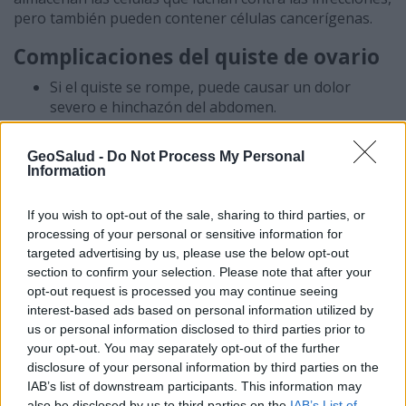
pero también pueden contener células cancerígenas.
Complicaciones del quiste de ovario
Si el quiste se rompe, puede causar un dolor
severo e hinchazón del abdomen.
Sangramiento
Evolución a tumores cancerosos
GeoSalud -
Do Not Process My Personal
La torsión del ovario que contiene el quiste puede
Information
llevar a la ruptura de éste último con
sangramiento hacia la cavidad abdominal
If you wish to opt-out of the sale, sharing to third parties, or
provocando una emergencia quirúrgica.
processing of your personal or sensitive information for
targeted advertising by us, please use the below opt-out
Prevención de los quistes de ovario
section to confirm your selection. Please note that after your
opt-out request is processed you may continue seeing
Tomar medicamentos que contienen hormonas (como
interest-based ads based on personal information utilized by
las píldoras anticonceptivas) hacen que la ovulación
us or personal information disclosed to third parties prior to
pare. No obstante, muchas mujeres que toman dosis
your opt-out. You may separately opt-out of the further
bajas de anticonceptivos orales pueden ovular aún así.
disclosure of your personal information by third parties on the
Aunque no ha habido ningún estudio que demuestre
IAB’s list of downstream participants. This information may
que las píldoras anticonceptivas orales reduzcan la
also be disclosed by us to third parties on the
IAB’s List of