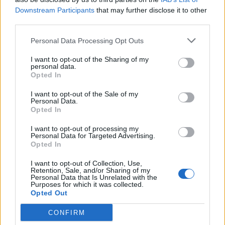
formación de los quistes de ovario, muchos médicos
Downstream Participants
that may further disclose it to other
siguen recetando este régimen.
third parties.
¿Cuándo debo de llamar a mi
Personal Data Processing Opt Outs
médico?
I want to opt-out of the Sharing of my
Llama a tu médico si te ocurre cualquiera de las
personal data.
Opted In
siguientes situaciones:
Anuncios
I want to opt-out of the Sale of my
Personal Data.
Tus periodos menstruales llegan tarde, son
Opted In
irregulares, o dolorosos
El dolor abdominal no se te pasa
I want to opt-out of processing my
Personal Data for Targeted Advertising.
Se te agranda o hincha el abdomen
Opted In
Tienes problemas orinando o vaciando la vejiga
por completo
I want to opt-out of Collection, Use,
Retention, Sale, and/or Sharing of my
Sientes dolor durante las relaciones sexuales
Personal Data that Is Unrelated with the
Te sientes llena (hinchada), sientes presión, o
Purposes for which it was collected.
Opted Out
incomodidad en tu abdomen
Pierdes peso sin razón aparente
CONFIRM