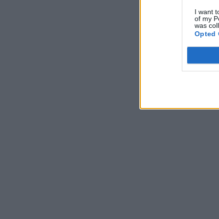
I want t
of my P
was col
Opted 