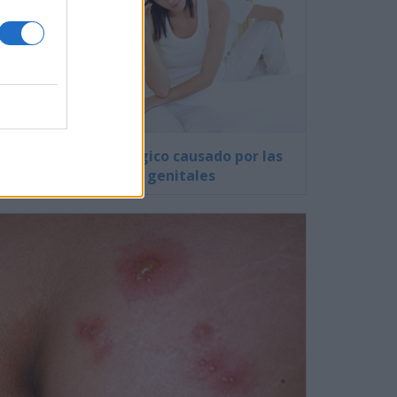
El impacto psicológico causado por las
verrugas genitales