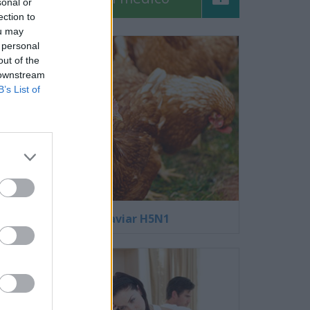
sonal or
ection to
ou may
 personal
out of the
 downstream
B’s List of
La gripe aviar H5N1