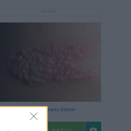
Anuncios
Fotos de Herpes Zóster
Pregúntale al médico