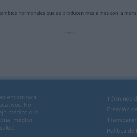
ambios hormonales que se producen mes a mes con la menstru
Anuncios
ed encontrará
Términos d
ucativos. No
Creación d
ejo médico o la
ional médico
Transparen
salud.
Política de