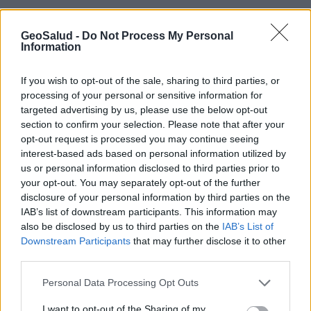
â€‹Actualizado: 4 de Octubre, 2018
GeoSalud -
Do Not Process My Personal
Information
If you wish to opt-out of the sale, sharing to third parties, or
processing of your personal or sensitive information for
targeted advertising by us, please use the below opt-out
section to confirm your selection. Please note that after your
opt-out request is processed you may continue seeing
interest-based ads based on personal information utilized by
us or personal information disclosed to third parties prior to
your opt-out. You may separately opt-out of the further
disclosure of your personal information by third parties on the
IAB’s list of downstream participants. This information may
also be disclosed by us to third parties on the
IAB’s List of
Downstream Participants
that may further disclose it to other
third parties.
Cómo se contagian los hombres del virus del
Personal Data Processing Opt Outs
papiloma?
I want to opt-out of the Sharing of my