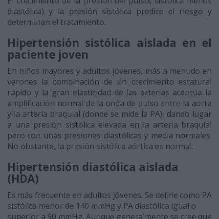
El crecimiento de la presión del pulso( sistólica menos
diastólica) y la presión sistólica predice el riesgo y
determinan el tratamiento.
Hipertensión sistólica aislada en el
paciente joven
En niños mayores y adultos jóvenes, más a menudo en
varones la combinación de un crecimiento estatural
rápido y la gran elasticidad de las arterias acentúa la
amplificación normal de la onda de pulso entre la aorta
y la arteria braquial (donde se mide la PA), dando lugar
a una presión sistólica elevada en la arteria braquial
pero con unas presiones diastólicas y media normales.
No obstante, la presión sistólica aórtica es normal.
Hipertensión diastólica aislada
(HDA)
Es más frecuente en adultos jóvenes. Se define como PA
sistólica menor de 140 mmHg y PA diastólica igual o
superior a 90 mmHg. Aunque generalmente se cree que