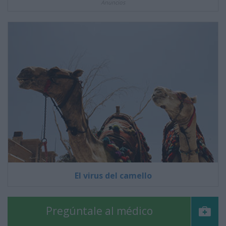
Anuncios
El virus del camello
Pregúntale al médico