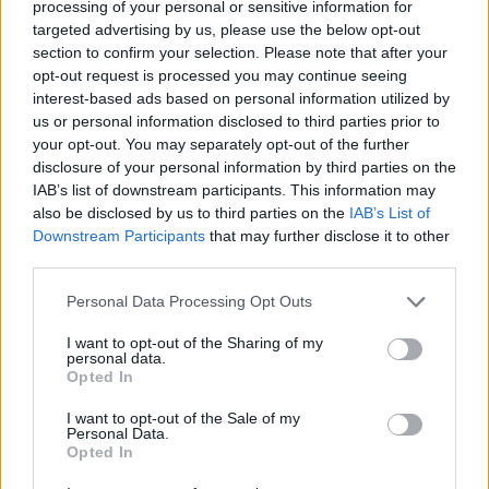
processing of your personal or sensitive information for
A ella la traté con sesiones de hipnoanálisis y le apliqué
targeted advertising by us, please use the below opt-out
también la sanación con Poliedros que el Dr. Santiago
section to confirm your selection. Please note that after your
Rojas me ha enseñado. Después de varias sesiones en
opt-out request is processed you may continue seeing
las que analizamos no solamente la relación con su
interest-based ads based on personal information utilized by
esposo, sino también la relación con su padre, las
us or personal information disclosed to third parties prior to
relaciones que ella tuvo en su infancia, la señora se fue
your opt-out. You may separately opt-out of the further
curando y fuimos espaciando las sesiones, que al
disclosure of your personal information by third parties on the
principio era una vez por semana y al término de unos
IAB’s list of downstream participants. This information may
3 a 4 meses, la señora curó y abandonó todos los
also be disclosed by us to third parties on the
IAB’s List of
Downstream Participants
that may further disclose it to other
medicamentos psiquiátricos que tomaba. ¡Y no se
third parties.
divorció de su marido!
Esa es una forma extraordinaria de cómo podemos con
Personal Data Processing Opt Outs
la mente curar, a través del Hipnoanálisis, y con
I want to opt-out of the Sharing of my
técnicas de visualización y técnicas positivas, de
personal data.
pensamiento positivo, una vez descubierto el elemento
Opted In
de conflicto que ha habido en su vida o que está
ocurriendo en el presente.
I want to opt-out of the Sale of my
Personal Data.
Recuperación de la memoria
Opted In
Anuncios