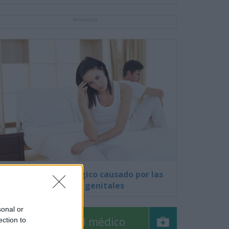
Anuncios
El impacto psicológico causado por las
verrugas genitales
sonal or
Pregúntale al médico
ection to