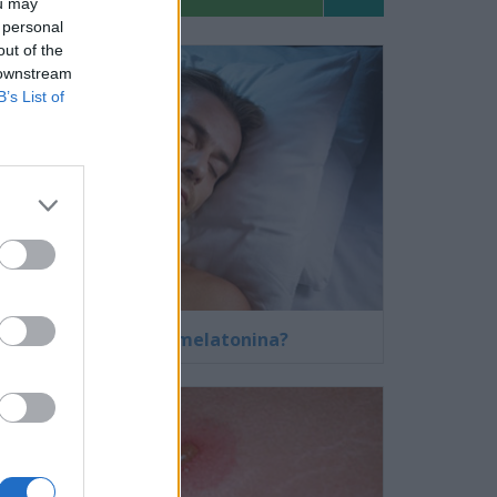
ou may
 personal
out of the
 downstream
B’s List of
¿Qué es la melatonina?