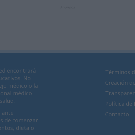
Anuncios
ed encontrará
Términos d
ucativos. No
Creación d
ejo médico o la
ional médico
Transparen
salud.
Política de
 ante
Contacto
es de comenzar
ntos, dieta o