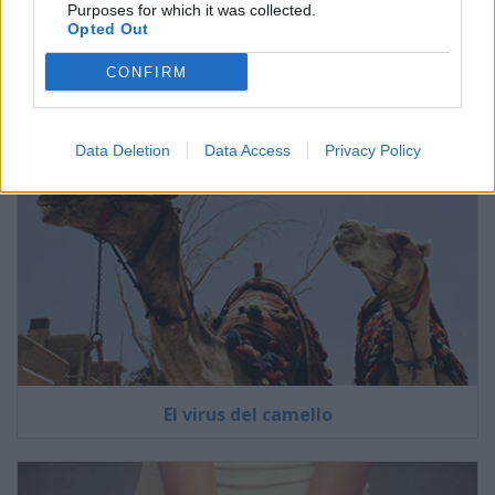
Purposes for which it was collected.
Pregúntale al médico
Opted Out
CONFIRM
Data Deletion
Data Access
Privacy Policy
El virus del camello