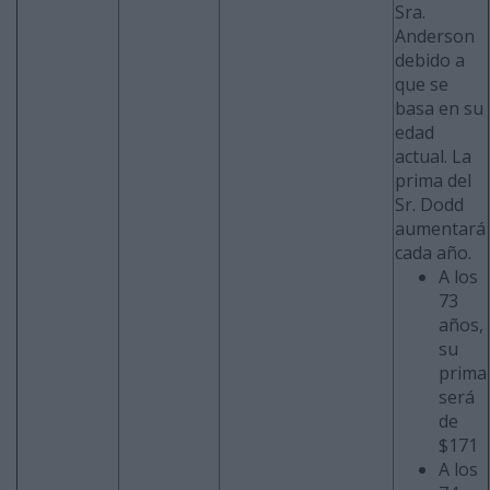
Sra.
Anderson
debido a
que se
basa en su
edad
actual. La
prima del
Sr. Dodd
aumentará
cada año.
A los
73
años,
su
prima
será
de
$171
A los