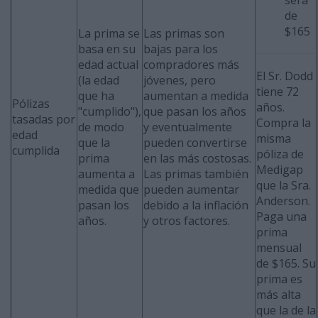
será
de
$165
La prima se
Las primas son
basa en su
bajas para los
edad actual
compradores más
El Sr. Dodd
(la edad
jóvenes, pero
tiene 72
que ha
aumentan a medida
Pólizas
años.
"cumplido"),
que pasan los años
tasadas por
Compra la
de modo
y eventualmente
edad
misma
que la
pueden convertirse
cumplida
póliza de
prima
en las más costosas.
Medigap
aumenta a
Las primas también
que la Sra.
medida que
pueden aumentar
Anderson.
pasan los
debido a la inflación
Paga una
años.
y otros factores.
prima
mensual
de $165. Su
prima es
más alta
que la de la