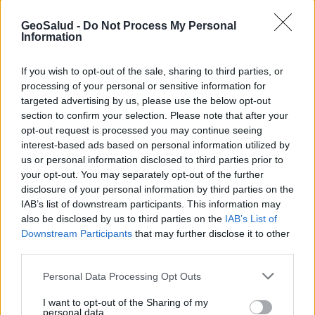
que pagan por transferencia electrónica; o
descuentos por pólizas múltiples).
GeoSalud -
Do Not Process My Personal
Si usan la revisión de su historial clínico
Information
(medical underwriting), o si tiene una prima
diferente cuando no tiene el derecho
If you wish to opt-out of the sale, sharing to third parties, or
garantizado de compra; o no se encuentra
processing of your personal or sensitive information for
en el período abierto de inscripción a
targeted advertising by us, please use the below opt-out
Medigap.
section to confirm your selection. Please note that after your
Vende pólizas Medicare SELECT, que lo
opt-out request is processed you may continue seeing
obligan a usar ciertos proveedores. Si
interest-based ads based on personal information utilized by
compra este tipo de póliza Medigap, su
us or personal information disclosed to third parties prior to
prima puede ser más baja.
your opt-out. You may separately opt-out of the further
Ofrece una opción de "deducible alto" en el
disclosure of your personal information by third parties on the
Plan F. Si compra un Plan F con deducible
IAB’s list of downstream participants. This information may
alto, usted tendrá que pagar los primeros
also be disclosed by us to third parties on the
IAB’s List of
$2,070 (en el 2012) de deducible, copagos y
Downstream Participants
that may further disclose it to other
coseguro que no pague Medicare antes de
third parties.
que la póliza Medigap pague por cualquier
Personal Data Processing Opt Outs
servicio. También tiene que pagar un
deducible separado por emergencias en el
I want to opt-out of the Sharing of my
extranjero ($250 al año).
personal data.