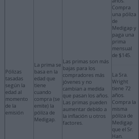
años.
Compra
una póliza
de
Medigap y
paga una
prima
mensual
de $145.
Las primas son más
La prima se
bajas para los
Pólizas
basa en la
La Sra.
compradores más
tasadas
edad que
Wright
jóvenes y no
según la
tiene
tiene 72
cambian a medida
edad al
cuando
años.
que pasan los años.
momento
compra (se
Compra la
Las primas pueden
de la
emite) la
misma
aumentar debido a
emisión
póliza de
póliza de
la inflación u otros
Medigap.
Medigap
factores.
que el Sr.
Han.