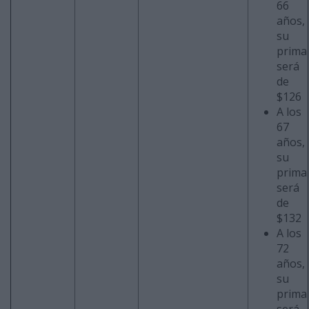
66
años,
su
prima
será
de
$126
A los
67
años,
su
prima
será
de
$132
A los
72
años,
su
prima