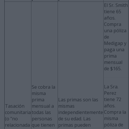
El Sr. Smith
tiene 65
años.
Compra
una póliza
de
Medigap y
paga una
prima
mensual
de $165.
La Sra.
Se cobra la
Perez
misma
tiene 72
prima
Las primas son las
años.
Tasación
mensual a
mismas
Compra la
comunitaria
todas las
independientemente
misma
(o "no
personas
de su edad. Las
póliza de
relacionada
que tienen
primas pueden