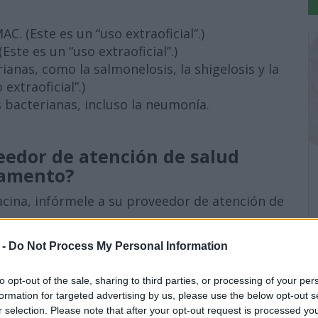
. (Este es un “uso extraoficial”.)
ste es un “uso extraoficial”.)
ianas, como la salmonelosis, la shigelosis y la
extraoficial”.)
 bacterianas, incluso la neumonía.
eedor de atención de salud
camento?
acina, infórmele a su proveedor de atención de
xifloxacina o a cualquier otro medicamento.
 -
Do Not Process My Personal Information
n clínica, por ejemplo, diabetes o trastornos
to opt-out of the sale, sharing to third parties, or processing of your per
 capacidad de tomar medicamentos, como
formation for targeted advertising by us, please use the below opt-out s
r selection. Please note that after your opt-out request is processed y
dar cuándo debe tomar las pastillas.