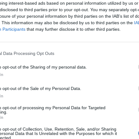
eing interest-based ads based on personal information utilized by us or
embarazada o piensa quedar en ese estado. No
disclosed to third parties prior to your opt-out. You may separately opt-
oxacina puede causar daño a un bebé nonato. El
losure of your personal information by third parties on the IAB’s list of
 emplearse durante el embarazo solamente si
. This information may also be disclosed by us to third parties on the
IA
l riesgo potencial para el bebé nonato.
Participants
that may further disclose it to other third parties.
nta o piensa amamantar al bebé. No lo
camentos recetados o de venta libre,
l Data Processing Opt Outs
es y productos a base de hierbas.
o opt-out of the Sharing of my personal data.
Anuncios
In
e salud si hay alguna interacción del
demás medicamentos que toma.
o opt-out of the Sale of my Personal Data.
e salud sobre los posibles efectos
In
cina. Esa persona le dirá qué hacer si los
to opt-out of processing my Personal Data for Targeted
ing.
In
o opt-out of Collection, Use, Retention, Sale, and/or Sharing
dicamento?
ersonal Data that Is Unrelated with the Purposes for which it
lected.