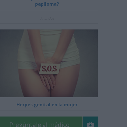
papiloma?
Anuncios
Herpes genital en la mujer
Pregúntale al médico