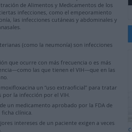
stración de Alimentos y Medicamentos de los
ciertas infecciones, como el empeoramiento
onía, las infecciones cutáneas y abdominales y
anasales.
terianas (como la neumonía) son infecciones
ción que ocurre con más frecuencia o es más
encia—como las que tienen el VIH—que en las
no.
oxifloxacina un “uso extraoficial” para tratar
por la infección por el VIH.
leo de un medicamento aprobado por la FDA de
ficha clínica.
ejores intereses de un paciente exigen a veces
C
.