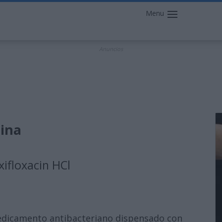
Menu
Anuncios
cina
ifloxacin HCl
medicamento antibacteriano dispensado con