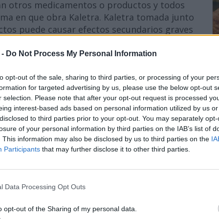
an otros medicamentos o productos y todos
rma en que obra Kaletra. Kaletra tomada junto
tos puede causar efectos secundarios graves
 -
Do Not Process My Personal Information
dicamento?
to opt-out of the sale, sharing to third parties, or processing of your per
formation for targeted advertising by us, please use the below opt-out s
r selection. Please note that after your opt-out request is processed y
ormas:
eing interest-based ads based on personal information utilized by us or
disclosed to third parties prior to your opt-out. You may separately opt-
ento entérico de 100 mg de lopinavir y 25 mg
losure of your personal information by third parties on the IAB’s list of
ra).
. This information may also be disclosed by us to third parties on the
IA
ento entérico de 200 mg de lopinavir y 50 mg
Participants
that may further disclose it to other third parties.
ra).
avir y 20mg/ml de ritonavir (marca comercial:
l Data Processing Opt Outs
strucciones de su proveedor de atención de
o opt-out of the Sharing of my personal data.
fórmele al médico si hay algún cambio en el peso