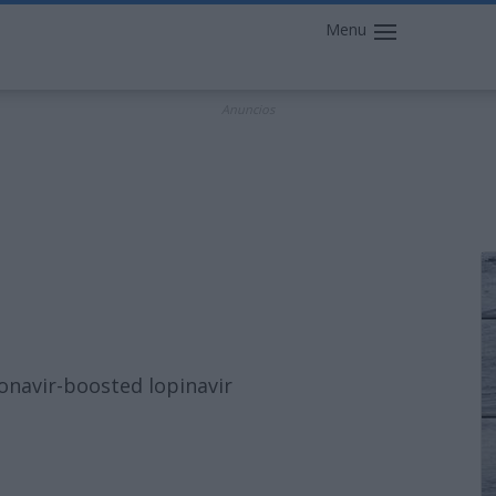
Menu
Anuncios
tonavir-boosted lopinavir