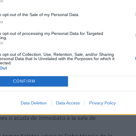
In
tomar solas o con alimentos y deben
o opt-out of the Sale of my Personal Data.
, parta ni triture.
In
n alimentos.
to opt-out of processing my Personal Data for Targeted
ing.
rcial: Videx; Videx EC), un medicamento
In
o opt-out of Collection, Use, Retention, Sale, and/or Sharing
ersonal Data that Is Unrelated with the Purposes for which it
empo que las tabletas de Kaletra, sin
lected.
Out
ra antes o 2 horas después de tomar la
CONFIRM
dicamentos contra el VIH.
Anuncios
Data Deletion
Data Access
Privacy Policy
e con su proveedor de atención de salud o con
ones o acuda de inmediato a la sala de