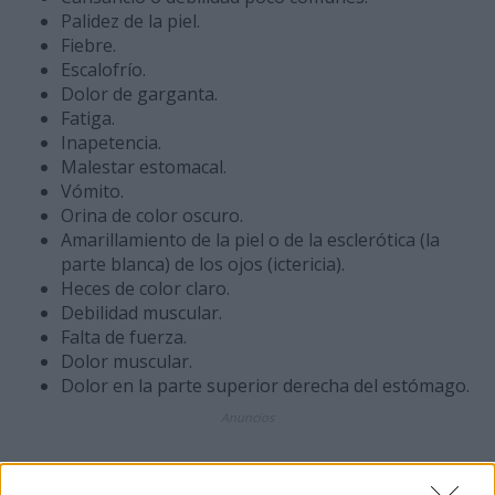
Palidez de la piel.
Fiebre.
Escalofrío.
Dolor de garganta.
Fatiga.
Inapetencia.
Malestar estomacal.
Vómito.
Orina de color oscuro.
Amarillamiento de la piel o de la esclerótica (la
parte blanca) de los ojos (ictericia).
Heces de color claro.
Debilidad muscular.
Falta de fuerza.
Dolor muscular.
Dolor en la parte superior derecha del estómago.
Anuncios
La zidovudina puede causar trastornos sanguíneos