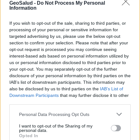
como anemia grave (reducción extrema del número de
GeoSalud -
Do Not Process My Personal
glóbulos rojos) o neutropenia (reducción del número
Information
de glóbulos blancos). Es posible que el médico observe
cuidadosamente su recuento de glóbulos sanguíneos
If you wish to opt-out of the sale, sharing to third parties, or
mientras toma zidovudina.
processing of your personal or sensitive information for
targeted advertising by us, please use the below opt-out
Se ha observado empeoramiento de la enfermedad del
section to confirm your selection. Please note that after your
hígado (a veces hasta causar la muerte) de personas
opt-out request is processed you may continue seeing
con infección por el VIH y el virus de la hepatitis C (VHC)
interest-based ads based on personal information utilized by
al mismo tiempo, que toman medicamentos contra el
us or personal information disclosed to third parties prior to
VIH y también interferón solo o con ribavirina para la
your opt-out. You may separately opt-out of the further
infección por el VHC.
disclosure of your personal information by third parties on the
Si toma zidovudina e interferón solo o con ribavirina y
IAB’s list of downstream participants. This information may
tiene efectos secundarios, infórmeselo a su proveedor
also be disclosed by us to third parties on the
IAB’s List of
Downstream Participants
that may further disclose it to other
de atención de salud. Mientras tome zidovudina, es
third parties.
importante acudir a todas las citas con su proveedor de
atención de salud
Personal Data Processing Opt Outs
Cómo se debe guardar este
I want to opt-out of the Sharing of my
medicamento?
personal data.
Opted In