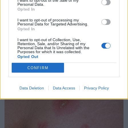
I want to opt-out of the Sale of my
Personal Data.
Opted In
I want to opt-out of processing my
Personal Data for Targeted Advertising.
Opted In
I want to opt-out of Collection, Use,
Retention, Sale, and/or Sharing of my
El virus del camello
Personal Data that Is Unrelated with the
Purposes for which it was collected.
Opted Out
Pregúntale al médico
CONFIRM
Data Deletion
Data Access
Privacy Policy