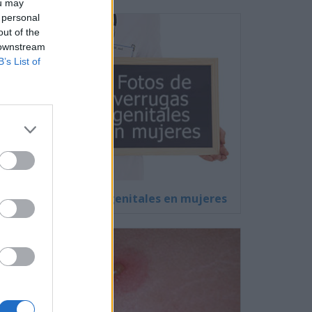
ou may
 personal
out of the
 downstream
B’s List of
Fotos de verrugas genitales en mujeres