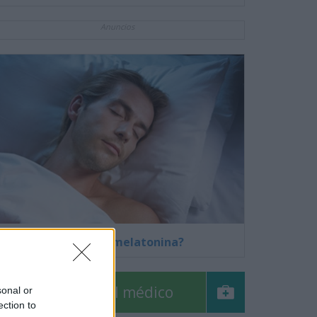
Anuncios
¿Qué es la melatonina?
Pregúntale al médico
sonal or
ection to