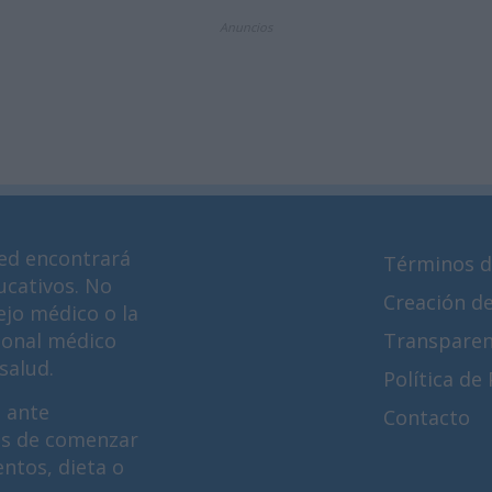
Anuncios
ed encontrará
Términos d
ucativos. No
Creación d
ejo médico o la
ional médico
Transparen
salud.
Política de
 ante
Contacto
es de comenzar
ntos, dieta o