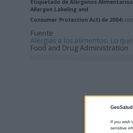
Etiquetado de Alérgenos Alimentarios
Allergen Labeling and
Consumer Protection Act) de 2004
) co
Fuente
Alergias a los alimentos. Lo qu
Food and Drug Administration
GeoSalud
If you wish 
sensitive in