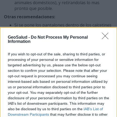
animales domésticos), y retirandolas lo mas
pronto que posible.
Otras recomendaciones:
Si se pone los pantalones dentro de los calcetines
y las camisas dentro de los pantalones, tenga en
cuenta que las garrapatas escalarán hacia zonas
GeoSalud -
Do Not Process My Personal
Information
ocultas de la cabeza y el cuello, por lo tanto
observe la ropa con frecuencia.
La ropa se debe pulverizar con DEET o
If you wish to opt-out of the sale, sharing to third parties, or
permetrina. Siga las instrucciones de la etiqueta
processing of your personal or sensitive information for
con atención.
targeted advertising by us, please use the below opt-out
Al regresar a casa, la ropa se debe poner en la
section to confirm your selection. Please note that after your
opt-out request is processed you may continue seeing
secadora con la temperatura alta durante 20
interest-based ads based on personal information utilized by
minutos para matar a las garrapatas que no se
us or personal information disclosed to third parties prior to
han visto. Es posible que si toma una ducha y se
your opt-out. You may separately opt-out of the further
lava el cabello con shampoo, le ayuda a descolocar
disclosure of your personal information by third parties on the
las garrapatas que pudieran arrastrarse, pero
IAB’s list of downstream participants. This information may
esto no es siempre efectivo.
also be disclosed by us to third parties on the
IAB’s List of
Todo contacto con la vegetación, incluso si es
Downstream Participants
that may further disclose it to other