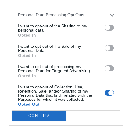
para jugar en el jardín, puede exponerle a las
third parties.
garrapatas. Frequentes revisiones de la presencia
de garrapatas deben ser seguidas por un examen
Personal Data Processing Opt Outs
en todo el cuerpo y el retiro de las garrapatas que
se encuentren todas las noches. Este es el único
I want to opt-out of the Sharing of my
personal data.
método más eficaz para la prevención de la
Opted In
enfermedad de Lyme.
Mantener el césped cortado y los bordes podados.
I want to opt-out of the Sale of my
Personal Data.
Limpiar las malezas, los escombros de hojas y las
Opted In
hierbas altas alrededor de la casa y los bordes de
los jardines y en paredes de piedra.
I want to opt-out of processing my
Colocar las pilas de madera en orden lejos de la
Personal Data for Targeted Advertising.
Opted In
casa y preferentemente de manera que no toquen
el suelo.
I want to opt-out of Collection, Use,
En el otoño, poner todos los escombros de hojas
Retention, Sale, and/or Sharing of my
Personal Data that Is Unrelated with the
(incluidos los restos de plantas perennes) fuera
Purposes for which it was collected.
del jardín.
Opted Out
Mantener limpio el suelo debajo de los comederos
CONFIRM
de pájaros para evitar que atraigan a animales
pequeños.
Colocar el columpio y otros equipos de juego en