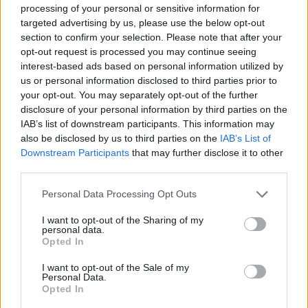
Qué cambios puedo esperar después
processing of your personal or sensitive information for
de una histerectomía?
targeted advertising by us, please use the below opt-out
section to confirm your selection. Please note that after your
La histerectomía es una cirugía mayor, por lo que la
opt-out request is processed you may continue seeing
recuperación puede tardar unas semanas.
interest-based ads based on personal information utilized by
us or personal information disclosed to third parties prior to
Para la mayoría de las mujeres el mayor cambio es una
your opt-out. You may separately opt-out of the further
mejor calidad de vida. Otros cambios que puede
disclosure of your personal information by third parties on the
experimentar incluyen:
IAB’s list of downstream participants. This information may
also be disclosed by us to third parties on the
IAB’s List of
Menopausia. Ya no tendrá períodos: Si se extraen
Downstream Participants
that may further disclose it to other
los ovarios durante la histerectomía, es posible
third parties.
que tenga otros síntomas de la menopausia.
Personal Data Processing Opt Outs
Cambios sexuales: Algunas mujeres tienen
sequedad vaginal o menos interés en el sexo
I want to opt-out of the Sharing of my
después de una histerectomía, especialmente si
personal data.
los ovarios son removidos.
Opted In
Aumento del riesgo de otros problemas de salud.
I want to opt-out of the Sale of my
Personal Data.
Sentimiento de perdida: Algunas mujeres pueden
Opted In
sentir pena o depresión por la pérdida de la