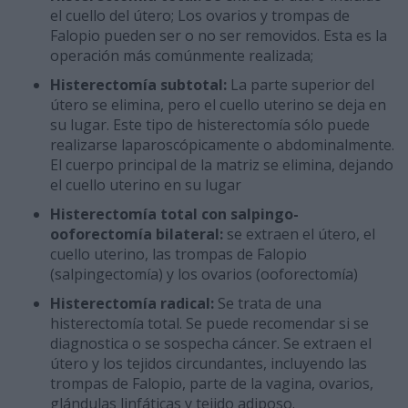
el cuello del útero; Los ovarios y trompas de
Falopio pueden ser o no ser removidos. Esta es la
operación más comúnmente realizada;
Histerectomía subtotal:
La parte superior del
útero se elimina, pero el cuello uterino se deja en
su lugar. Este tipo de histerectomía sólo puede
realizarse laparoscópicamente o abdominalmente.
El cuerpo principal de la matriz se elimina, dejando
el cuello uterino en su lugar
Histerectomía total con salpingo-
ooforectomía bilateral:
se extraen el útero, el
cuello uterino, las trompas de Falopio
(salpingectomía) y los ovarios (ooforectomía)
Histerectomía radical:
Se trata de una
histerectomía total. Se puede recomendar si se
diagnostica o se sospecha cáncer. Se extraen el
útero y los tejidos circundantes, incluyendo las
trompas de Falopio, parte de la vagina, ovarios,
glándulas linfáticas y tejido adiposo.