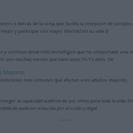
dentro o detras de la oreja que facilita la recepcion de sonido
ejor y participar con mayor libertad en su vida d
r
ido y continuo desarrollo tecnológico que ha comportado una i
un IC son muchas menos que hace unos 10-15 años. De
os Mayores
 condiciones más comunes que afectan a los adultos mayores.
oteger la capacidad auditiva de sus niños para toda la vida. E
dida de audicion inducida por el ruido y dígal
Anuncios