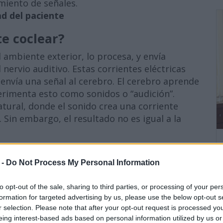
miento de señales.
ad del paciente
e coclear?
 ambiente exterior, lo procesa, y envía
 nervio auditivo. Estas corrientes eléctricas
 envía una señal al cerebro. El cerebro aprende
erimenta esto como sonidos o “audición”.
atural, donde el sonido crea una corriente
. Sin embargo, el resultado no es igual a la
pos de implantes?
 -
Do Not Process My Personal Information
nterno responde al sonido por lo menos de dos
to opt-out of the sale, sharing to third parties, or processing of your per
ce que la cóclea responde más a un tono simple
formation for targeted advertising by us, please use the below opt-out s
longitud. Otra teoría es que el oído responde a
r selection. Please note that after your opt-out request is processed y
eing interest-based ads based on personal information utilized by us or