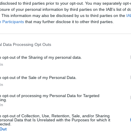
disclosed to third parties prior to your opt-out. You may separately opt-
Anuncios
losure of your personal information by third parties on the IAB’s list of
del lugar, idearon implantes que separaban el
. This information may also be disclosed by us to third parties on the
IA
Participants
that may further disclose it to other third parties.
 los tonos más bajos a la zona de la cóclea
os bajos. Y enviaron los tonos agudos a la zona
s. Por lo tanto, se utilizan varios canales y
l Data Processing Opt Outs
lea. Dado que hay también teorías de
res diseñaron implantes que hacían que las
o opt-out of the Sharing of my personal data.
mpulsos para ver si la cóclea respondería
In
Anuncios
o opt-out of the Sale of my Personal Data.
on versátiles, ya que son capaces de
In
diversas maneras. Los audiólogos prueban una
to opt-out of processing my Personal Data for Targeted
ciona mejor con un paciente en particular.
ing.
In
 disponibles los implantes
o opt-out of Collection, Use, Retention, Sale, and/or Sharing
ersonal Data that Is Unrelated with the Purposes for which it
lected.
Out