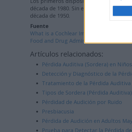
Los primeros dispositivos comerciales 
década de 1980. Sin embargo, la investig
década de 1950.
Fuente
What is a Cochlear Implant?
Food and Drug Administration
Artículos relacionados:
Pérdida Auditiva (Sordera) en Niños
Detección y Diagnóstico de la Pérdi
Tratamiento de la Pérdida Auditiva
Tipos de Sordera (Pérdida Auditiva)
Pérdidad de Audición por Ruido
Presbiacusia
Pérdida de Audición en Adultos Ma
Prueba para Detectar la Pérdida de