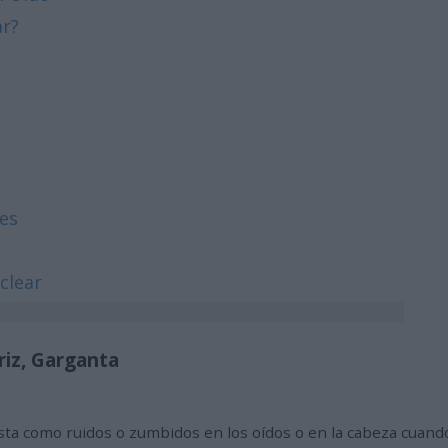
ar?
res
clear
riz, Garganta
fiesta como ruidos o zumbidos en los oídos o en la cabeza cuan