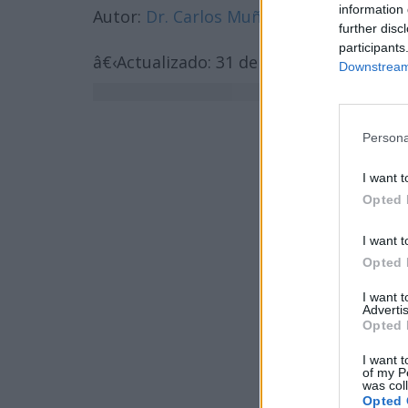
information 
Autor:
Dr. Carlos Muñoz Retana
further disc
participants
â€‹Actualizado: 31 de Agosto, 2018
Downstream 
Persona
I want t
Opted 
I want t
Opted 
I want 
Advertis
Opted 
I want t
of my P
was col
Opted 