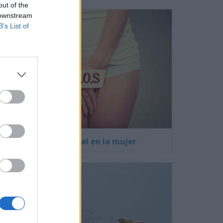
out of the
 downstream
B’s List of
Herpes genital en la mujer