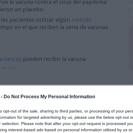
ron la vacuna contra el virus del papiloma
ieron un placebo.
las pacientes utilizar algún
método
empo en el que reciben la serie de vacunas
actancia)
pueden recibir la vacuna.
Anuncios
 -
Do Not Process My Personal Information
ano en Mujeres Jóvenes
smayo (Síncope) después de la Vacunación
to opt-out of the sale, sharing to third parties, or processing of your per
unas Virus de Papiloma Humano
formation for targeted advertising by us, please use the below opt-out s
r selection. Please note that after your opt-out request is processed y
eing interest-based ads based on personal information utilized by us or