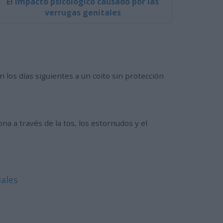
El impacto psicológico causado por las
verrugas genitales
los días siguientes a un coito sin protección
na a través de la tos, los estornudos y el
iales