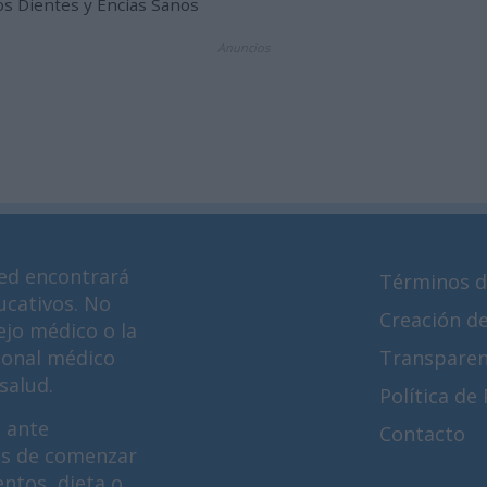
os Dientes y Encías Sanos
Anuncios
ed encontrará
Términos d
ucativos. No
Creación d
ejo médico o la
ional médico
Transparen
salud.
Política de
 ante
Contacto
es de comenzar
ntos, dieta o