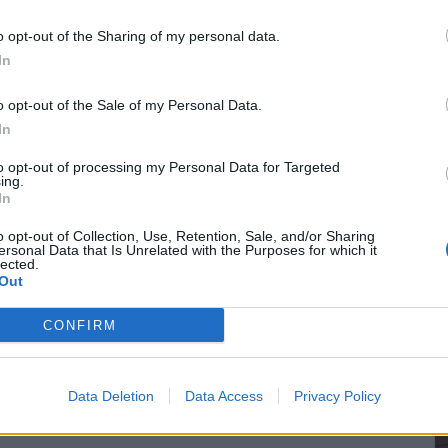
ctica es casi la misma con todos los
o opt-out of the Sharing of my personal data.
gno de acidosis láctica, llame de inmediato a su
In
o opt-out of the Sale of my Personal Data.
In
insuficiencia cardiaca, ocurre cuando el corazón
esto del cuerpo. La pioglitazona (Actos®)
to opt-out of processing my Personal Data for Targeted
ing.
estiva o empeorarla si ya existe. Llame a su
In
nte estos síntomas de insuficiencia cardiaca:
o opt-out of Collection, Use, Retention, Sale, and/or Sharing
ersonal Data that Is Unrelated with the Purposes for which it
lected.
Out
CONFIRM
pies.
tomacales.
o se acuesta.
Data Deletion
Data Access
Privacy Policy