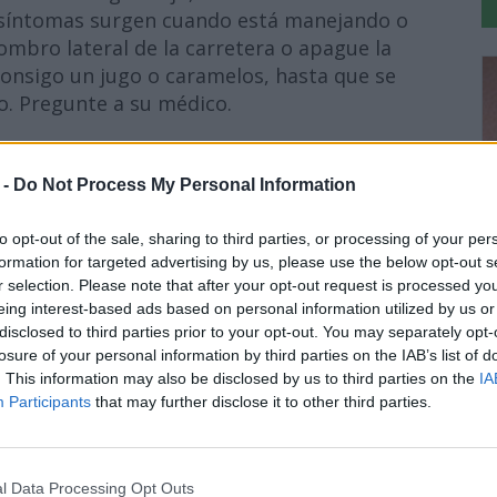
s síntomas surgen cuando está manejando o
mbro lateral de la carretera o apague la
consigo un jugo o caramelos, hasta que se
. Pregunte a su médico.
s puede aumentar la posibilidad de que ocurra
 -
Do Not Process My Personal Information
tica". Esta condición ocurre con más
edicamentos para la diabetes y tienen
to opt-out of the sale, sharing to third parties, or processing of your per
Cada año, cerca de 1 de cada 10,000 personas
formation for targeted advertising by us, please use the below opt-out s
s padecerá de acidosis láctica. Los signos
r selection. Please note that after your opt-out request is processed y
eing interest-based ads based on personal information utilized by us or
disclosed to third parties prior to your opt-out. You may separately opt-
Anuncios
losure of your personal information by third parties on the IAB’s list of
. This information may also be disclosed by us to third parties on the
IA
Participants
that may further disclose it to other third parties.
l Data Processing Opt Outs