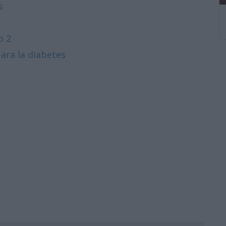
s
o 2
ra la diabetes