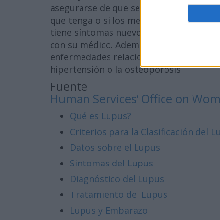
asegurarse de que sea eficaz. Informe a
que tenga o si los medicamentos ya no a
tiene síntomas nuevos. Nunca interrump
con su médico. Además, es probable que
enfermedades relacionadas con el lupu
hipertensión o la osteoporosis
Fuente
Human Services’ Office on Wom
Qué es Lupus?
Criterios para la Clasificación del 
Datos sobre el Lupus
Sintomas del Lupus
Diagnóstico del Lupus
Tratamiento del Lupus
Lupus y Embarazo