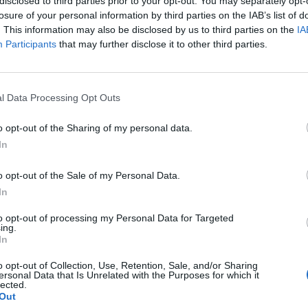
disclosed to third parties prior to your opt-out. You may separately opt-
losure of your personal information by third parties on the IAB’s list of
edicamentos utilizados para prevenir o tratar
. This information may also be disclosed by us to third parties on the
IA
 dolor articular, las erupciones cutáneas y las
Participants
that may further disclose it to other third parties.
ales contra la malaria son la hidroxicloroquina
uina (Aralen® phosphate). Los efectos
 la malaria pueden incluir: malestar
l Data Processing Opt Outs
ea, dolor de cabeza, mareos, visión borrosa,
o opt-out of the Sharing of my personal data.
In
oterapia.
Estos agentes se utilizan en casos
os más importantes no funcionan bien y otros
o opt-out of the Sale of my Personal Data.
rimen el sistema inmunológico para limitar el
In
os son la azatioprina (Imuran®) y la
to opt-out of processing my Personal Data for Targeted
fármacos pueden provocar efectos secundarios
ing.
In
da del cabello, problemas de vejiga,
nto del riesgo de desarrollar cáncer e
o opt-out of Collection, Use, Retention, Sale, and/or Sharing
ersonal Data that Is Unrelated with the Purposes for which it
lected.
Out
n de tratamiento con frecuencia para