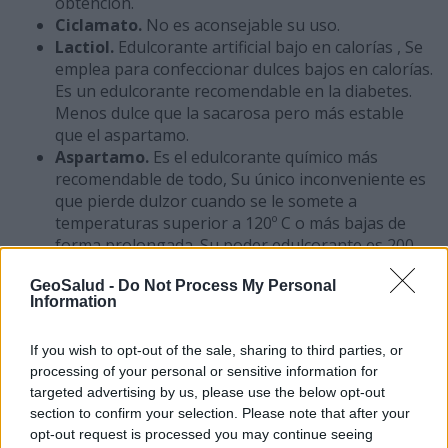
obtención.
Ciclamato.
No es aconsejable su uso.
Lactiol.
Edulcorante artificial bajo en calorías , Se
emplea para confeccionar dulces bajos en calorías.
Es un edulcorante recomendable en la diabetes.
Menos dulce que la sacarosa pero más estable
que el aspartamo.
Aspartamo.
Es el edulcorante químico más
recomendable de todo, Su único inconveniente es
que pierde dulzor cuando se le somete a
temperaturas superior a 120º C o más bajas de
forma prolongada. Su poder edulcorante es 200
veces superior al de la sacarosa. Una cucharadita
GeoSalud -
Do Not Process My Personal
de edulcorante aporta 2 calorías a la dieta y
Information
endulza igual que una cucharada de azúcar.
Si desea leer mas sobre el tema de Hipertensión
If you wish to opt-out of the sale, sharing to third parties, or
Arterial visitar las siguientes páginas
processing of your personal or sensitive information for
targeted advertising by us, please use the below opt-out
Indice
General
section to confirm your selection. Please note that after your
Artículos relacionados
:
opt-out request is processed you may continue seeing