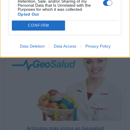
Retention, Sale, and/or Sharing of my
Personal Data that Is Unrelated with the
Autor:
Dr. Carlos Muñoz Retana
Purposes for which it was collected.
Opted Out
â€‹Actualizado: 27 de Octubre, 2018
CONFIRM
Data Deletion
Data Access
Privacy Policy
Artículos más vistos en Geosalud