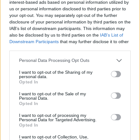
interest-based ads based on personal information utilized by
Hipertensión Indice
us or personal information disclosed to third parties prior to
Qué es la Hipertensión Arterial?
your opt-out. You may separately opt-out of the further
disclosure of your personal information by third parties on the
Criterios para establecer la Hipertensión
IAB’s list of downstream participants. This information may
Arterial
also be disclosed by us to third parties on the
IAB’s List of
100 Preguntas y 100 Respuestas sobre
Downstream Participants
that may further disclose it to other
Hipertension Arterial
third parties.
Procedimiento para Tomar la Presión
Personal Data Processing Opt Outs
Arterial
I want to opt-out of the Sharing of my
Técnicas para la Medición de la Presión
personal data.
Arterial
Opted In
Recomendaciones para la automedición de la
I want to opt-out of the Sale of my
PA
Personal Data.
Opted In
Clasificación de la Hipertensión Arterial
I want to opt-out of processing my
Tipos de Hipertensión Arterial
Personal Data for Targeted Advertising.
Opted In
Hipertensión Sistólica Aislada
I want to opt-out of Collection, Use,
.